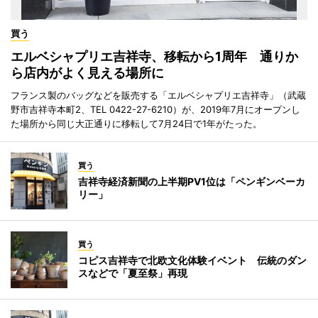
買う
エルベシャプリエ吉祥寺、移転から1周年 通りか
ら店内がよく見える場所に
フランス製のバッグなどを販売する「エルベシャプリエ吉祥寺」（武蔵
野市吉祥寺本町2、TEL 0422-27-6210）が、2019年7月にオープンし
た場所から同じ大正通りに移転して7月24日で1年がたった。
買う
吉祥寺経済新聞の上半期PV1位は「ペンギンベーカ
リー」
買う
コピス吉祥寺で北欧文化体験イベント 伝統のダン
スなどで「夏至祭」再現