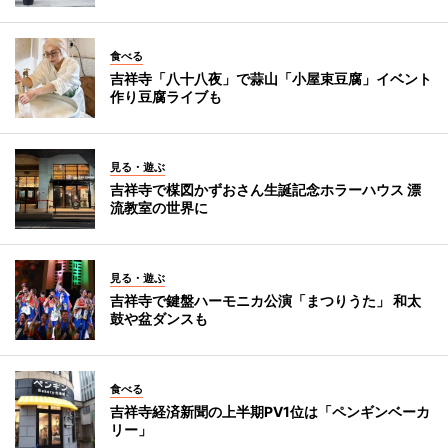
食べる
吉祥寺「八十八夜」で蒜山「小屋束豆腐」イベント
作り豆腐ライブも
見る・遊ぶ
吉祥寺で楳図かずおさん生誕記念ホラーハウス 漂
流教室の世界に
見る・遊ぶ
吉祥寺で鍵盤ハーモニカ公演「まつりうた」 和太
鼓や盆ダンスも
食べる
吉祥寺経済新聞の上半期PV1位は「ペンギンベーカ
リー」