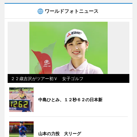
ワールドフォトニュース
２２歳吉沢がツアー初Ｖ 女子ゴルフ
中島ひとみ、１２秒６２の日本新
山本の力投 大リーグ