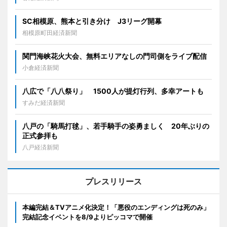
SC相模原、熊本と引き分け J3リーグ開幕
相模原町田経済新聞
関門海峡花火大会、無料エリアなしの門司側をライブ配信
小倉経済新聞
八広で「八八祭り」 1500人が提灯行列、多幸アートも
すみだ経済新聞
八戸の「騎馬打毬」、若手騎手の姿勇ましく 20年ぶりの
正式参拝も
八戸経済新聞
プレスリリース
本編完結＆TVアニメ化決定！「悪役のエンディングは死のみ」
完結記念イベントを8/9よりピッコマで開催