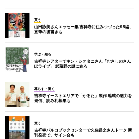
買う
山田詠美さんエッセー集 吉祥寺に住みつづった95編、
直筆の後書きも
学ぶ・知る
吉祥寺シアターでキン・シオタニさん「むさしのさん
ぽライブ」 武蔵野の謎に迫る
暮らす・働く
吉祥寺イーストエリアで「かるた」製作 地域の魅力を
発信、読み札募集も
買う
吉祥寺パルコブックセンターで久住昌之さんトーク 新
刊発売で、サイン会も