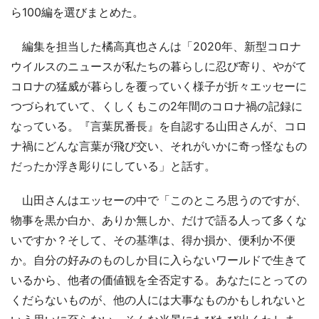
ら100編を選びまとめた。
編集を担当した橘高真也さんは「2020年、新型コロナ
ウイルスのニュースが私たちの暮らしに忍び寄り、やがて
コロナの猛威が暮らしを覆っていく様子が折々エッセーに
つづられていて、くしくもこの2年間のコロナ禍の記録に
なっている。『言葉尻番長』を自認する山田さんが、コロ
ナ禍にどんな言葉が飛び交い、それがいかに奇っ怪なもの
だったか浮き彫りにしている」と話す。
山田さんはエッセーの中で「このところ思うのですが、
物事を黒か白か、ありか無しか、だけで語る人って多くな
いですか？そして、その基準は、得か損か、便利か不便
か。自分の好みのものしか目に入らないワールドで生きて
いるから、他者の価値観を全否定する。あなたにとっての
くだらないものが、他の人には大事なものかもしれないと