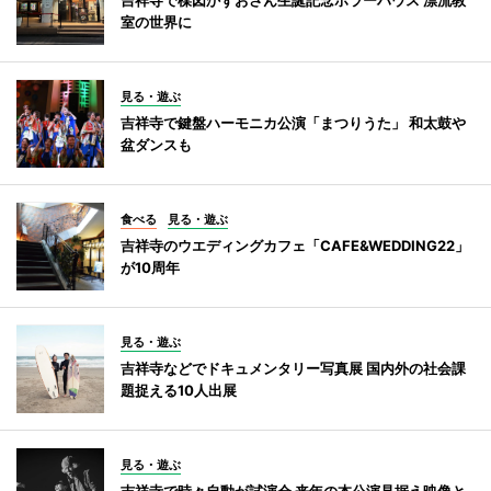
室の世界に
見る・遊ぶ
吉祥寺で鍵盤ハーモニカ公演「まつりうた」 和太鼓や
盆ダンスも
食べる
見る・遊ぶ
吉祥寺のウエディングカフェ「CAFE&WEDDING22」
が10周年
見る・遊ぶ
吉祥寺などでドキュメンタリー写真展 国内外の社会課
題捉える10人出展
見る・遊ぶ
吉祥寺で時々自動が試演会 来年の本公演見据え映像と