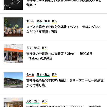
音楽で
食べる
見る・遊ぶ
買う
コピス吉祥寺で北欧文化体験イベント 伝統のダンス
などで「夏至祭」再現
見る・遊ぶ
買う
吉祥寺の中道通りに古着店「Give」 昭和通り
「Take」の系列店
食べる
見る・遊ぶ
買う
吉祥寺経済新聞年間PV1位は「タリーズコーヒー武蔵境
かえで通り店」
見る・遊ぶ
買う
吉祥寺に沖縄発アロハブランド「Eanbe」 本土初進