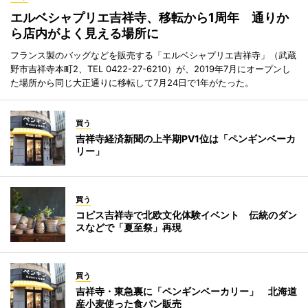
エルベシャプリエ吉祥寺、移転から1周年 通りか
ら店内がよく見える場所に
フランス製のバッグなどを販売する「エルベシャプリエ吉祥寺」（武蔵
野市吉祥寺本町2、TEL 0422-27-6210）が、2019年7月にオープンし
た場所から同じ大正通りに移転して7月24日で1年がたった。
買う
吉祥寺経済新聞の上半期PV1位は「ペンギンベーカ
リー」
買う
コピス吉祥寺で北欧文化体験イベント 伝統のダン
スなどで「夏至祭」再現
買う
吉祥寺・東急裏に「ペンギンベーカリー」 北海道
産小麦使った食パン販売