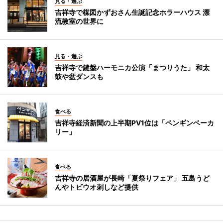
見る・遊ぶ
吉祥寺で楳図かずおさん生誕記念ホラーハウス 漂
流教室の世界に
見る・遊ぶ
吉祥寺で鍵盤ハーモニカ公演「まつりうた」 和太
鼓や盆ダンスも
食べる
吉祥寺経済新聞の上半期PV1位は「ペンギンベーカ
リー」
食べる
吉祥寺の居酒屋が長崎「夏祭りフェア」 五島うど
んやトビウオ刺しなど提供