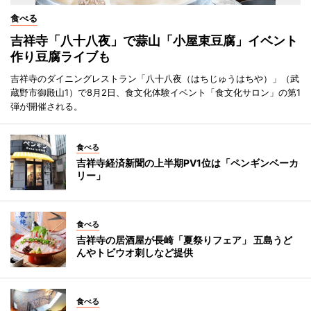
食べる
吉祥寺「八十八夜」で蒜山「小屋束豆腐」イベント
作り豆腐ライブも
吉祥寺のダイニングレストラン「八十八夜（はちじゅうはちや）」（武
蔵野市御殿山1）で8月2日、食文化体験イベント「食文化サロン」の第1
弾が開催される。
食べる
吉祥寺経済新聞の上半期PV1位は「ペンギンベーカ
リー」
食べる
吉祥寺の居酒屋が長崎「夏祭りフェア」 五島うど
んやトビウオ刺しなど提供
食べる