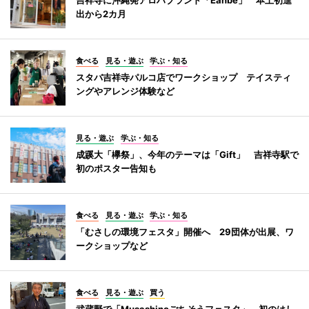
出から2カ月
食べる
見る・遊ぶ
学ぶ・知る
スタバ吉祥寺パルコ店でワークショップ テイスティ
ングやアレンジ体験など
見る・遊ぶ
学ぶ・知る
成蹊大「欅祭」、今年のテーマは「Gift」 吉祥寺駅で
初のポスター告知も
食べる
見る・遊ぶ
学ぶ・知る
「むさしの環境フェスタ」開催へ 29団体が出展、ワ
ークショップなど
食べる
見る・遊ぶ
買う
武蔵野で「Musashinoごちそうフェスタ」 初のはし