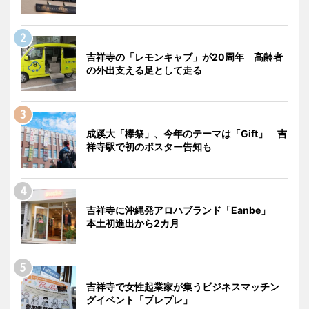
吉祥寺の「レモンキャブ」が20周年 高齢者
の外出支える足として走る
成蹊大「欅祭」、今年のテーマは「Gift」 吉
祥寺駅で初のポスター告知も
吉祥寺に沖縄発アロハブランド「Eanbe」
本土初進出から2カ月
吉祥寺で女性起業家が集うビジネスマッチン
グイベント「プレプレ」