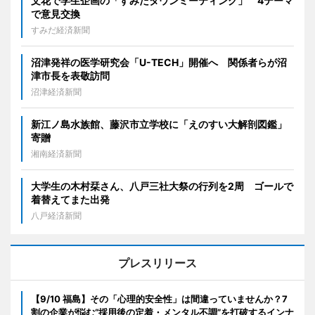
文花で学生企画の「すみだタウンミーティング」 4テーマ
で意見交換
すみだ経済新聞
沼津発祥の医学研究会「U-TECH」開催へ 関係者らが沼
津市長を表敬訪問
沼津経済新聞
新江ノ島水族館、藤沢市立学校に「えのすい大解剖図鑑」
寄贈
湘南経済新聞
大学生の木村栞さん、八戸三社大祭の行列を2周 ゴールで
着替えてまた出発
八戸経済新聞
プレスリリース
【9/10 福島】その「心理的安全性」は間違っていませんか？7
割の企業が悩む“採用後の定着・メンタル不調”を打破するインナ