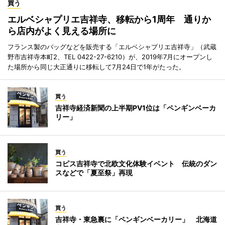
買う
エルベシャプリエ吉祥寺、移転から1周年 通りか
ら店内がよく見える場所に
フランス製のバッグなどを販売する「エルベシャプリエ吉祥寺」（武蔵
野市吉祥寺本町2、TEL 0422-27-6210）が、2019年7月にオープンし
た場所から同じ大正通りに移転して7月24日で1年がたった。
買う
吉祥寺経済新聞の上半期PV1位は「ペンギンベーカ
リー」
買う
コピス吉祥寺で北欧文化体験イベント 伝統のダン
スなどで「夏至祭」再現
買う
吉祥寺・東急裏に「ペンギンベーカリー」 北海道