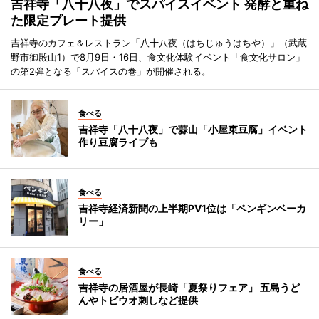
吉祥寺「八十八夜」でスパイスイベント 発酵と重ね
た限定プレート提供
吉祥寺のカフェ＆レストラン「八十八夜（はちじゅうはちや）」（武蔵
野市御殿山1）で8月9日・16日、食文化体験イベント「食文化サロン」
の第2弾となる「スパイスの巻」が開催される。
食べる
吉祥寺「八十八夜」で蒜山「小屋束豆腐」イベント
作り豆腐ライブも
食べる
吉祥寺経済新聞の上半期PV1位は「ペンギンベーカ
リー」
食べる
吉祥寺の居酒屋が長崎「夏祭りフェア」 五島うど
んやトビウオ刺しなど提供