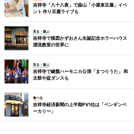
吉祥寺「八十八夜」で蒜山「小屋束豆腐」イベ
ント 作り豆腐ライブも
見る・遊ぶ
吉祥寺で楳図かずおさん生誕記念ホラーハウス
漂流教室の世界に
見る・遊ぶ
吉祥寺で鍵盤ハーモニカ公演「まつりうた」 和
太鼓や盆ダンスも
食べる
吉祥寺経済新聞の上半期PV1位は「ペンギンベ
ーカリー」