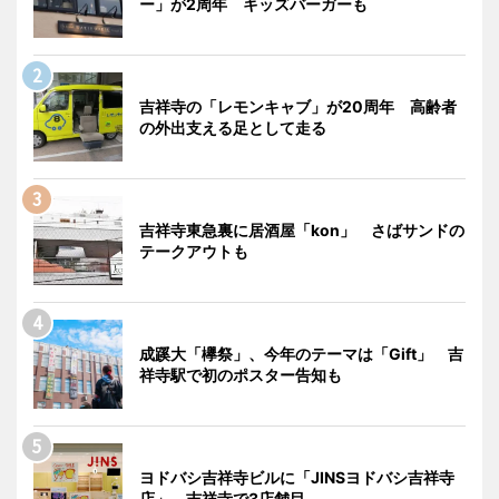
ー」が2周年 キッズバーガーも
吉祥寺の「レモンキャブ」が20周年 高齢者
の外出支える足として走る
吉祥寺東急裏に居酒屋「kon」 さばサンドの
テークアウトも
成蹊大「欅祭」、今年のテーマは「Gift」 吉
祥寺駅で初のポスター告知も
ヨドバシ吉祥寺ビルに「JINSヨドバシ吉祥寺
店」 吉祥寺で3店舗目