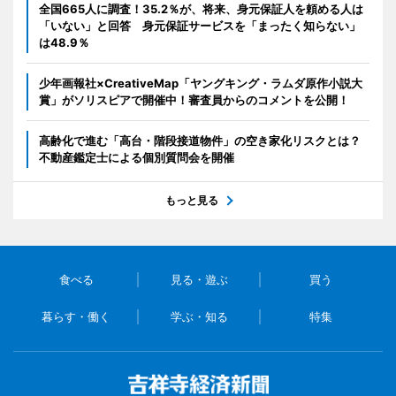
全国665人に調査！35.2％が、将来、身元保証人を頼める人は
「いない」と回答 身元保証サービスを「まったく知らない」
は48.9％
少年画報社×CreativeMap「ヤングキング・ラムダ原作小説大
賞」がソリスピアで開催中！審査員からのコメントを公開！
高齢化で進む「高台・階段接道物件」の空き家化リスクとは？
不動産鑑定士による個別質問会を開催
もっと見る
食べる
見る・遊ぶ
買う
暮らす・働く
学ぶ・知る
特集