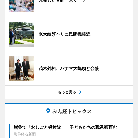
米大統領ヘリに民間機接近
茂木外相、パナマ大統領と会談
もっと見る
みん経トピックス
熊谷で「おしごと探検隊」 子どもたちの職業観育む
熊谷経済新聞