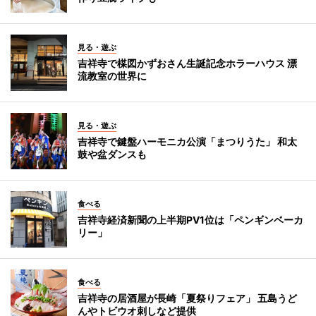
見る・遊ぶ
吉祥寺で楳図かずおさん生誕記念ホラーハウス 漂
流教室の世界に
見る・遊ぶ
吉祥寺で鍵盤ハーモニカ公演「まつりうた」 和太
鼓や盆ダンスも
食べる
吉祥寺経済新聞の上半期PV1位は「ペンギンベーカ
リー」
食べる
吉祥寺の居酒屋が長崎「夏祭りフェア」 五島うど
んやトビウオ刺しなど提供