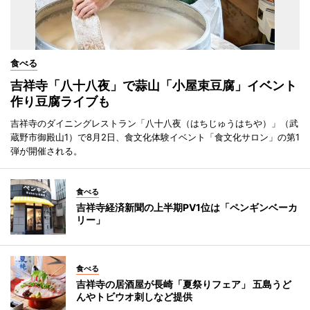
食べる
吉祥寺「八十八夜」で蒜山「小屋束豆腐」イベント
作り豆腐ライブも
吉祥寺のダイニングレストラン「八十八夜（はちじゅうはちや）」（武
蔵野市御殿山1）で8月2日、食文化体験イベント「食文化サロン」の第1
弾が開催される。
食べる
吉祥寺経済新聞の上半期PV1位は「ペンギンベーカ
リー」
食べる
吉祥寺の居酒屋が長崎「夏祭りフェア」 五島うど
んやトビウオ刺しなど提供