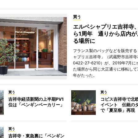
買う
エルベシャプリエ吉祥寺
ら1周年 通りから店内が
る場所に
フランス製のバッグなどを販売する
ャプリエ吉祥寺」（武蔵野市吉祥寺本
0422-27-6210）が、2019年7月
た場所から同じ大正通りに移転して7
年がたった。
買う
買う
吉祥寺経済新聞の上半期PV1
コピス吉祥寺で北
位は「ペンギンベーカリー」
イベント 伝統の
で「夏至祭」再現
買う
吉祥寺・東急裏に「ペンギン