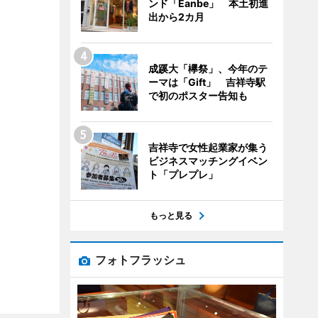
ンド「Eanbe」 本土初進
出から2カ月
成蹊大「欅祭」、今年のテ
ーマは「Gift」 吉祥寺駅
で初のポスター告知も
吉祥寺で女性起業家が集う
ビジネスマッチングイベン
ト「プレプレ」
もっと見る
フォトフラッシュ