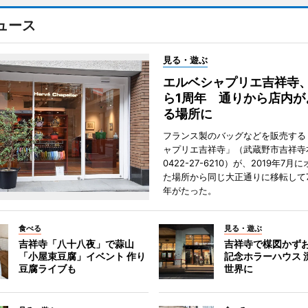
ュース
見る・遊ぶ
エルベシャプリエ吉祥寺
ら1周年 通りから店内が
る場所に
フランス製のバッグなどを販売する
ャプリエ吉祥寺」（武蔵野市吉祥寺本
0422-27-6210）が、2019年7月
た場所から同じ大正通りに移転して7
年がたった。
食べる
見る・遊ぶ
吉祥寺「八十八夜」で蒜山
吉祥寺で楳図かず
「小屋束豆腐」イベント 作り
記念ホラーハウス 
豆腐ライブも
世界に