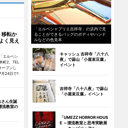
「エルベシャプリエ吉祥寺」の店内で見
、移転か
ることができるバッグのボディやハンド
ルなどの色見本
よく見え
キャッシュ 吉祥寺「八十八
「エルベシ
夜」で蒜山「小屋束豆腐」
町2、TEL
イベント
にオープンし
月24日で1
吉祥寺「八十八夜」で蒜山
「小屋束豆腐」イベント
おさん生誕
漂流教室の
「UMEZZ HORROR HOUS
E ～漂流教室と思考実験展