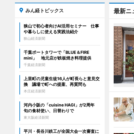
みん経トピックス
最新ニ
狭山で初心者向けAI活用セミナー 仕事
や暮らしに使える実践法紹介
狭山経済新聞
千葉ポートタワーで「BLUE＆FIRE
mini」 地元店が鉄板焼き料理提供
千葉経済新聞
上里町の児童生徒16人が町長らと意見交
換 議場で町への提案、再質問も
本庄経済新聞
河内小阪の「cuisine HAGI」が2周年
旬の食材使い、日替わりで
東大阪経済新聞
平川・長谷川鉄工が全国大会一次審査に