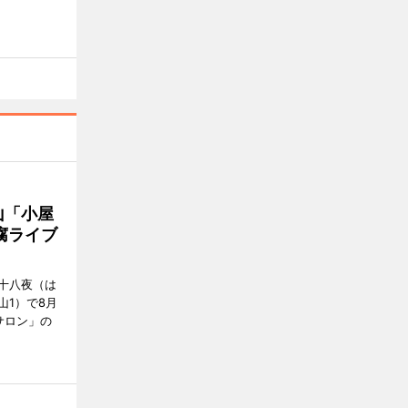
山「小屋
腐ライブ
十八夜（は
山1）で8月
サロン」の