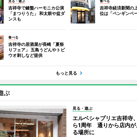
見る・遊ぶ
食べる
吉祥寺で鍵盤ハーモニカ公演
吉祥寺経済新聞の上
「まつりうた」 和太鼓や盆ダ
位は「ペンギンベ
ンスも
食べる
吉祥寺の居酒屋が長崎「夏祭
りフェア」 五島うどんやトビ
ウオ刺しなど提供
もっと見る
遊ぶ
見る・遊ぶ
エルベシャプリエ吉祥寺
ら1周年 通りから店内が
る場所に