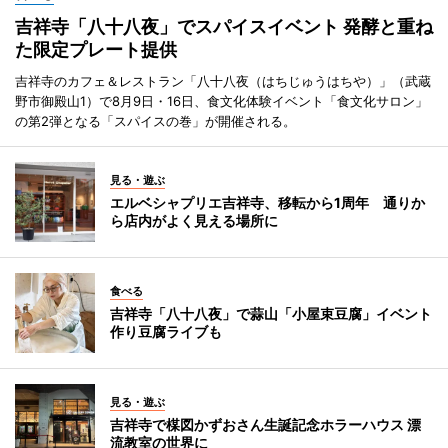
吉祥寺「八十八夜」でスパイスイベント 発酵と重ね
た限定プレート提供
吉祥寺のカフェ＆レストラン「八十八夜（はちじゅうはちや）」（武蔵
野市御殿山1）で8月9日・16日、食文化体験イベント「食文化サロン」
の第2弾となる「スパイスの巻」が開催される。
見る・遊ぶ
エルベシャプリエ吉祥寺、移転から1周年 通りか
ら店内がよく見える場所に
食べる
吉祥寺「八十八夜」で蒜山「小屋束豆腐」イベント
作り豆腐ライブも
見る・遊ぶ
吉祥寺で楳図かずおさん生誕記念ホラーハウス 漂
流教室の世界に