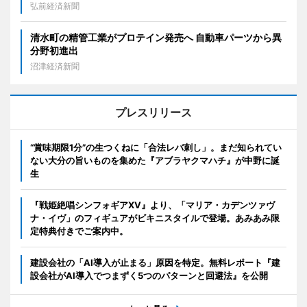
弘前経済新聞
清水町の精管工業がプロテイン発売へ 自動車パーツから異
分野初進出
沼津経済新聞
プレスリリース
“賞味期限1分”の生つくねに「合法レバ刺し」。まだ知られてい
ない大分の旨いものを集めた『アブラヤクマハチ』が中野に誕
生
『戦姫絶唱シンフォギアXV』より、「マリア・カデンツァヴ
ナ・イヴ」のフィギュアがビキニスタイルで登場。あみあみ限
定特典付きでご案内中。
建設会社の「AI導入が止まる」原因を特定。無料レポート『建
設会社がAI導入でつまずく5つのパターンと回避法』を公開