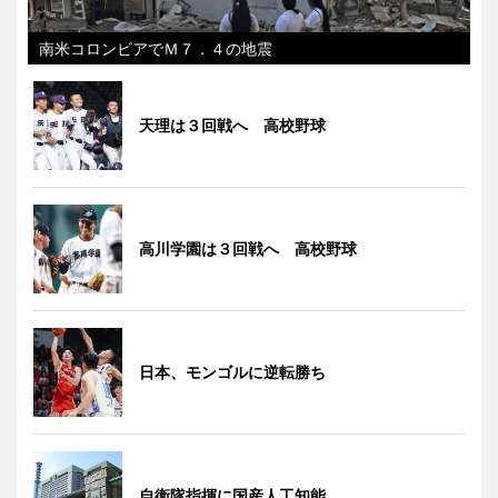
南米コロンビアでＭ７．４の地震
天理は３回戦へ 高校野球
高川学園は３回戦へ 高校野球
日本、モンゴルに逆転勝ち
自衛隊指揮に国産人工知能