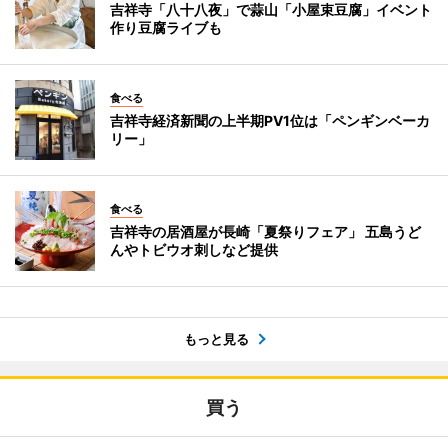
吉祥寺「八十八夜」で蒜山「小屋束豆腐」イベント
作り豆腐ライブも
食べる
吉祥寺経済新聞の上半期PV1位は「ペンギンベーカ
リー」
食べる
吉祥寺の居酒屋が長崎「夏祭りフェア」 五島うど
んやトビウオ刺しなど提供
もっと見る
買う