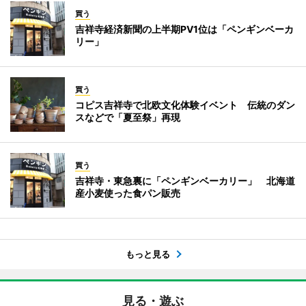
買う
吉祥寺経済新聞の上半期PV1位は「ペンギンベーカ
リー」
買う
コピス吉祥寺で北欧文化体験イベント 伝統のダン
スなどで「夏至祭」再現
買う
吉祥寺・東急裏に「ペンギンベーカリー」 北海道
産小麦使った食パン販売
もっと見る
見る・遊ぶ