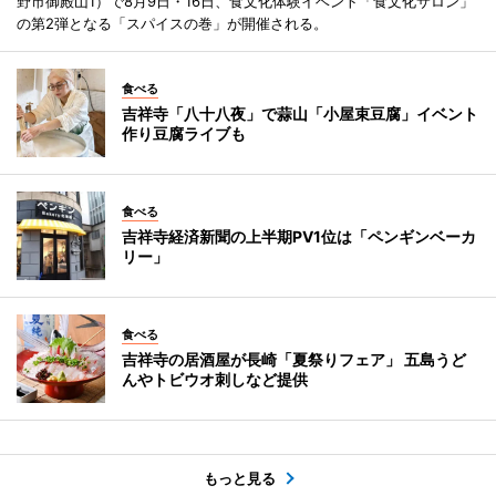
野市御殿山1）で8月9日・16日、食文化体験イベント「食文化サロン」
の第2弾となる「スパイスの巻」が開催される。
食べる
吉祥寺「八十八夜」で蒜山「小屋束豆腐」イベント
作り豆腐ライブも
食べる
吉祥寺経済新聞の上半期PV1位は「ペンギンベーカ
リー」
食べる
吉祥寺の居酒屋が長崎「夏祭りフェア」 五島うど
んやトビウオ刺しなど提供
もっと見る