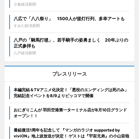
小倉経済新聞
八広で「八八祭り」 1500人が提灯行列、多幸アートも
すみだ経済新聞
八戸の「騎馬打毬」、若手騎手の姿勇ましく 20年ぶりの
正式参拝も
八戸経済新聞
プレスリリース
本編完結＆TVアニメ化決定！「悪役のエンディングは死のみ」
完結記念イベントを8/9よりピッコマで開催
おにぎりこんが 羽田空港第一ターミナル店が8月10日グランド
オープン！！
番組復活1周年を記念して 『マンガのラジオ supported by
viviON』地上波放送が決定！ ゲストは『宇宙兄弟』の小山宙哉