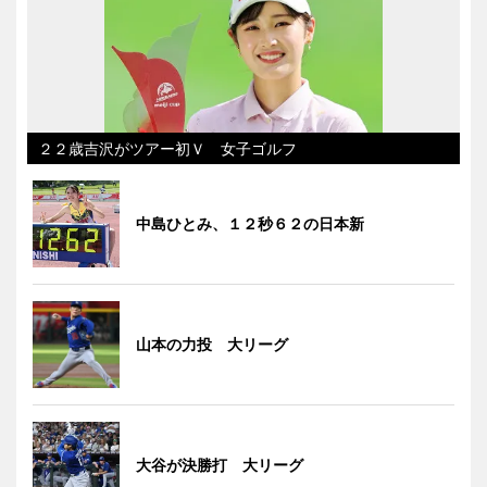
２２歳吉沢がツアー初Ｖ 女子ゴルフ
中島ひとみ、１２秒６２の日本新
山本の力投 大リーグ
大谷が決勝打 大リーグ