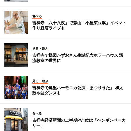
食べる
吉祥寺「八十八夜」で蒜山「小屋束豆腐」イベント
作り豆腐ライブも
見る・遊ぶ
吉祥寺で楳図かずおさん生誕記念ホラーハウス 漂
流教室の世界に
見る・遊ぶ
吉祥寺で鍵盤ハーモニカ公演「まつりうた」 和太
鼓や盆ダンスも
食べる
吉祥寺経済新聞の上半期PV1位は「ペンギンベーカ
リー」