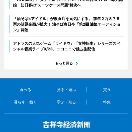
始 訪日客の“スーツケース問題”解決へ
「油そば×アイドル」が飲食店を元気にする。 前年２万８７５
票の話題企画が拡大！ 油そば春日亭『第2回 油姫オーディショ
ン』開催
アトラスの人気ゲーム『ライドウ』『女神転生』シリーズスペ
シャル音楽ライブ8/23、ニコニコで独占生配信
もっと見る
食べる
見る・遊ぶ
買う
暮らす・働く
学ぶ・知る
特集