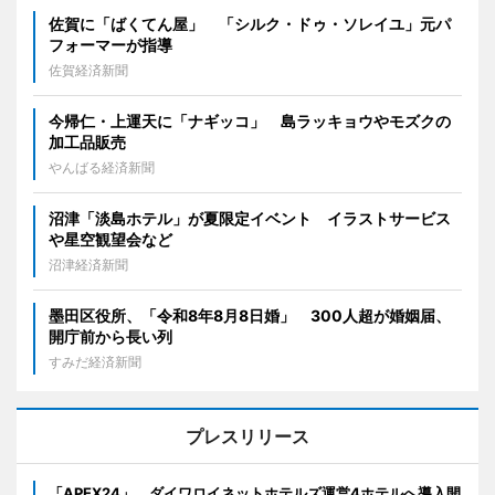
佐賀に「ばくてん屋」 「シルク・ドゥ・ソレイユ」元パ
フォーマーが指導
佐賀経済新聞
今帰仁・上運天に「ナギッコ」 島ラッキョウやモズクの
加工品販売
やんばる経済新聞
沼津「淡島ホテル」が夏限定イベント イラストサービス
や星空観望会など
沼津経済新聞
墨田区役所、「令和8年8月8日婚」 300人超が婚姻届、
開庁前から長い列
すみだ経済新聞
プレスリリース
「APEX24」、ダイワロイネットホテルズ運営4ホテルへ導入開