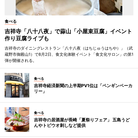
食べる
吉祥寺「八十八夜」で蒜山「小屋束豆腐」イベント
作り豆腐ライブも
吉祥寺のダイニングレストラン「八十八夜（はちじゅうはちや）」（武
蔵野市御殿山1）で8月2日、食文化体験イベント「食文化サロン」の第1
弾が開催される。
食べる
吉祥寺経済新聞の上半期PV1位は「ペンギンベーカ
リー」
食べる
吉祥寺の居酒屋が長崎「夏祭りフェア」 五島うど
んやトビウオ刺しなど提供