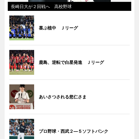
長崎日大が２回戦へ 高校野球
喜ぶ植中 Ｊリーグ
鹿島、逆転で白星発進 Ｊリーグ
あいさつされる悠仁さま
プロ野球・西武２―５ソフトバンク