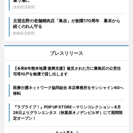
集う場に
浅草経済新聞
北習志野の老舗精肉店「鳥吉」が創業170周年 幕末から
続くのれん守る
船橋経済新聞
プレスリリース
【令和8年熊本地震 復興支援】被災された方に豊島区の公営住
宅等10戸を無償で貸し出します
医療介護ネットワーク協同組合 本店事務所をサンシャイン60へ
移転
『ラブライブ！』POP UP STORE～マリンコレクション～8月
28日よりグランエンタス（秋葉原オノデンビル1F）にて期間限
定オープン！
もっと見る