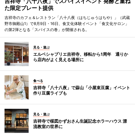
吉祥寺「八十八夜」でスパイスイベント 発酵と重ね
た限定プレート提供
吉祥寺のカフェ＆レストラン「八十八夜（はちじゅうはちや）」（武蔵
野市御殿山1）で8月9日・16日、食文化体験イベント「食文化サロン」
の第2弾となる「スパイスの巻」が開催される。
見る・遊ぶ
エルベシャプリエ吉祥寺、移転から1周年 通りか
ら店内がよく見える場所に
食べる
吉祥寺「八十八夜」で蒜山「小屋束豆腐」イベント
作り豆腐ライブも
見る・遊ぶ
吉祥寺で楳図かずおさん生誕記念ホラーハウス 漂
流教室の世界に