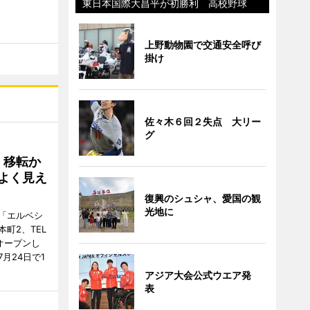
東日本国際大昌平が初勝利 高校野球
上野動物園で交通安全呼び
掛け
佐々木６回２失点 大リー
グ
、移転か
よく見え
復興のシュシャ、愛国の観
光地に
「エルベシ
町2、TEL
にオープンし
月24日で1
アジア大会公式ウエア発
表