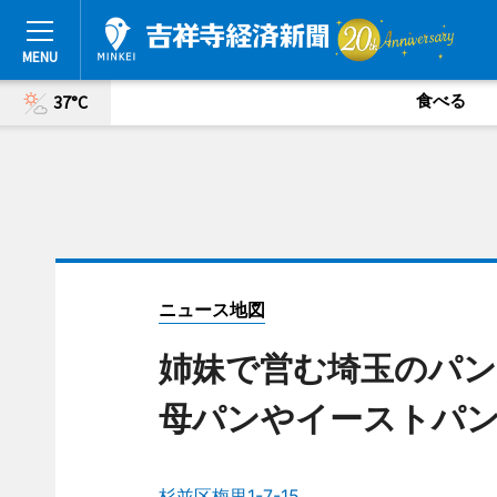
食べる
37°C
ニュース地図
姉妹で営む埼玉のパン
母パンやイーストパ
杉並区梅里1-7-15