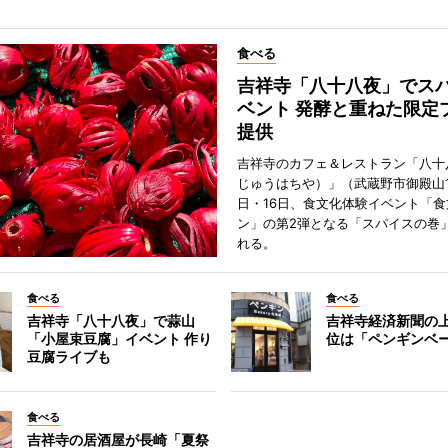
食べる
吉祥寺「八十八夜」でス
ベント 発酵と重ねた限定
提供
吉祥寺のカフェ＆レストラン「八十
じゅうはちや）」（武蔵野市御殿山1
日・16日、食文化体験イベント「食
ン」の第2弾となる「スパイスの巻
れる。
食べる
食べる
吉祥寺「八十八夜」で蒜山
吉祥寺経済新聞の上
「小屋束豆腐」イベント 作り
位は「ペンギンベ
豆腐ライブも
食べる
吉祥寺の居酒屋が長崎「夏祭