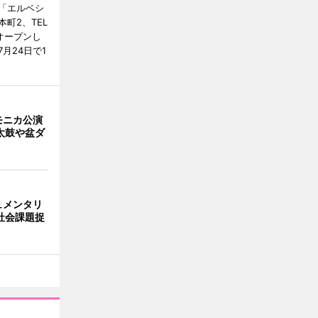
「エルベシ
町2、TEL
にオープンし
月24日で1
モニカ公演
太鼓や盆ダ
ュメンタリ
社会課題捉