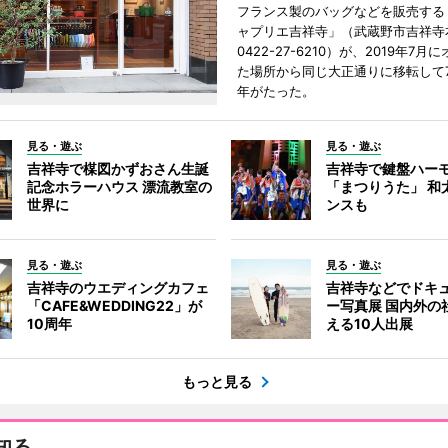
フランス製のバッグなどを販売する
ャプリエ吉祥寺」（武蔵野市吉祥寺本
0422-27-6210）が、2019年7月
た場所から同じ大正通りに移転して7
年がたった。
見る・遊ぶ
見る・遊ぶ
吉祥寺で楳図かずおさん生誕
吉祥寺で鍵盤ハー
記念ホラーハウス 漂流教室の
「まつりうた」 和
世界に
ンスも
見る・遊ぶ
見る・遊ぶ
吉祥寺のウエディングカフェ
吉祥寺などでドキ
「CAFE&WEDDING22」が
ー写真展 国内外の
10周年
える10人出展
もっと見る
知る