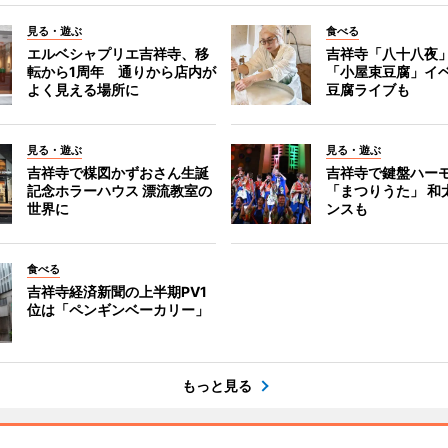
見る・遊ぶ
食べる
エルベシャプリエ吉祥寺、移
吉祥寺「八十八夜
転から1周年 通りから店内が
「小屋束豆腐」イベ
よく見える場所に
豆腐ライブも
見る・遊ぶ
見る・遊ぶ
吉祥寺で楳図かずおさん生誕
吉祥寺で鍵盤ハー
記念ホラーハウス 漂流教室の
「まつりうた」 和
世界に
ンスも
食べる
吉祥寺経済新聞の上半期PV1
位は「ペンギンベーカリー」
もっと見る