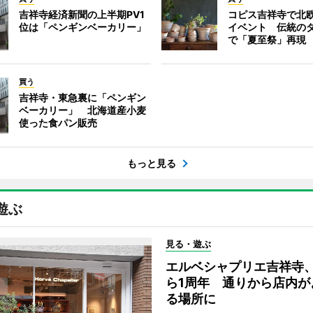
吉祥寺経済新聞の上半期PV1
コピス吉祥寺で北
位は「ペンギンベーカリー」
イベント 伝統の
で「夏至祭」再現
買う
吉祥寺・東急裏に「ペンギン
ベーカリー」 北海道産小麦
使った食パン販売
もっと見る
遊ぶ
見る・遊ぶ
エルベシャプリエ吉祥寺
ら1周年 通りから店内が
る場所に