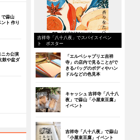
」で蒜山
ント 作り
吉祥寺「八十八夜」でスパイスイベン
ト ポスター
モニカ公演
「エルベシャプリエ吉祥
太鼓や盆ダ
寺」の店内で見ることがで
きるバッグのボディやハン
ドルなどの色見本
キャッシュ 吉祥寺「八十八
夜」で蒜山「小屋束豆腐」
イベント
吉祥寺「八十八夜」で蒜山
「小屋束豆腐」イベント