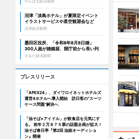
やんばる経済新聞
沼津「淡島ホテル」が夏限定イベント
イラストサービスや星空観望会など
沼津経済新聞
墨田区役所、「令和8年8月8日婚」
300人超が婚姻届、開庁前から長い列
すみだ経済新聞
プレスリリース
「APEX24」、ダイワロイネットホテルズ
運営4ホテルへ導入開始 訪日客の“スーツ
ケース問題”解決へ
「油そば×アイドル」が飲食店を元気にす
る。 前年２万８７５票の話題企画が拡大！
油そば春日亭『第2回 油姫オーディショ
ン』開催