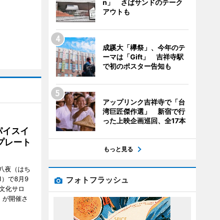
n」 さばサンドのテーク
アウトも
成蹊大「欅祭」、今年のテ
ーマは「Gift」 吉祥寺駅
で初のポスター告知も
アップリンク吉祥寺で「台
湾巨匠傑作選」 新宿で行
った上映企画巡回、全17本
パイスイ
プレート
もっと見る
八夜（はち
フォトフラッシュ
）で8月9
文化サロ
」が開催さ