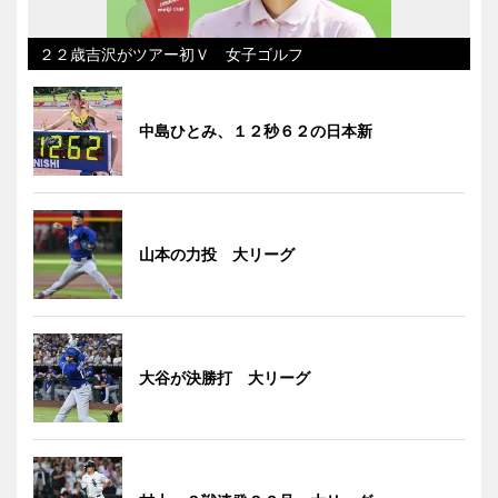
２２歳吉沢がツアー初Ｖ 女子ゴルフ
中島ひとみ、１２秒６２の日本新
山本の力投 大リーグ
大谷が決勝打 大リーグ