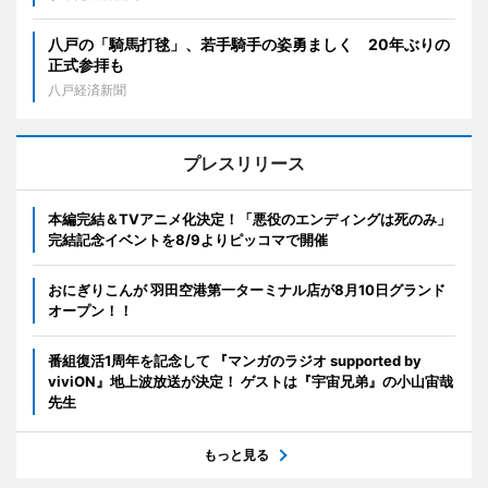
八戸の「騎馬打毬」、若手騎手の姿勇ましく 20年ぶりの
正式参拝も
八戸経済新聞
プレスリリース
本編完結＆TVアニメ化決定！「悪役のエンディングは死のみ」
完結記念イベントを8/9よりピッコマで開催
おにぎりこんが 羽田空港第一ターミナル店が8月10日グランド
オープン！！
番組復活1周年を記念して 『マンガのラジオ supported by
viviON』地上波放送が決定！ ゲストは『宇宙兄弟』の小山宙哉
先生
もっと見る