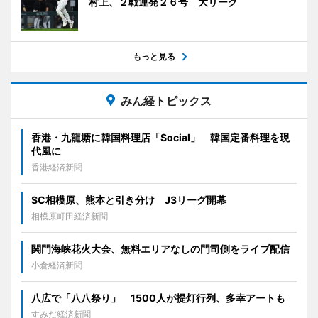
村上、２戦連発２６号 大リーグ
もっと見る
みん経トピックス
香港・九龍塘に韓国料理店「Social」 韓国定番料理を現
代風に
香港経済新聞
SC相模原、熊本と引き分け J3リーグ開幕
相模原町田経済新聞
関門海峡花火大会、無料エリアなしの門司側をライブ配信
小倉経済新聞
八広で「八八祭り」 1500人が提灯行列、多幸アートも
すみだ経済新聞