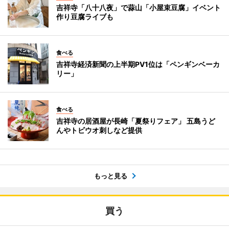
吉祥寺「八十八夜」で蒜山「小屋束豆腐」イベント
作り豆腐ライブも
食べる
吉祥寺経済新聞の上半期PV1位は「ペンギンベーカ
リー」
食べる
吉祥寺の居酒屋が長崎「夏祭りフェア」 五島うど
んやトビウオ刺しなど提供
もっと見る
買う