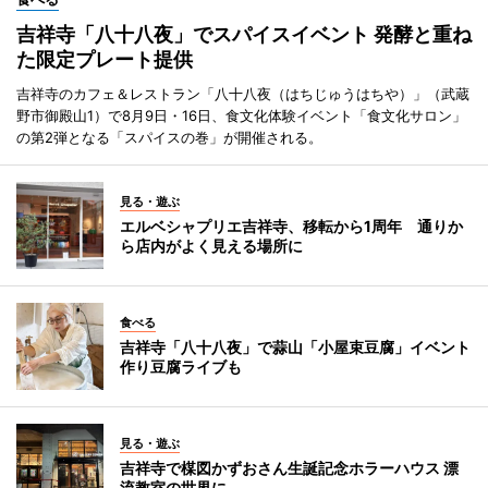
吉祥寺「八十八夜」でスパイスイベント 発酵と重ね
た限定プレート提供
吉祥寺のカフェ＆レストラン「八十八夜（はちじゅうはちや）」（武蔵
野市御殿山1）で8月9日・16日、食文化体験イベント「食文化サロン」
の第2弾となる「スパイスの巻」が開催される。
見る・遊ぶ
エルベシャプリエ吉祥寺、移転から1周年 通りか
ら店内がよく見える場所に
食べる
吉祥寺「八十八夜」で蒜山「小屋束豆腐」イベント
作り豆腐ライブも
見る・遊ぶ
吉祥寺で楳図かずおさん生誕記念ホラーハウス 漂
流教室の世界に