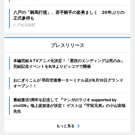
八戸の「騎馬打毬」、若手騎手の姿勇ましく 20年ぶりの
正式参拝も
八戸経済新聞
プレスリリース
本編完結＆TVアニメ化決定！「悪役のエンディングは死のみ」
完結記念イベントを8/9よりピッコマで開催
おにぎりこんが 羽田空港第一ターミナル店が8月10日グランド
オープン！！
番組復活1周年を記念して 『マンガのラジオ supported by
viviON』地上波放送が決定！ ゲストは『宇宙兄弟』の小山宙哉
先生
もっと見る