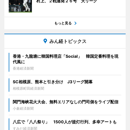
村上、２戦連発２６号 大リーグ
もっと見る
みん経トピックス
香港・九龍塘に韓国料理店「Social」 韓国定番料理を現
代風に
香港経済新聞
SC相模原、熊本と引き分け J3リーグ開幕
相模原町田経済新聞
関門海峡花火大会、無料エリアなしの門司側をライブ配信
小倉経済新聞
八広で「八八祭り」 1500人が提灯行列、多幸アートも
すみだ経済新聞