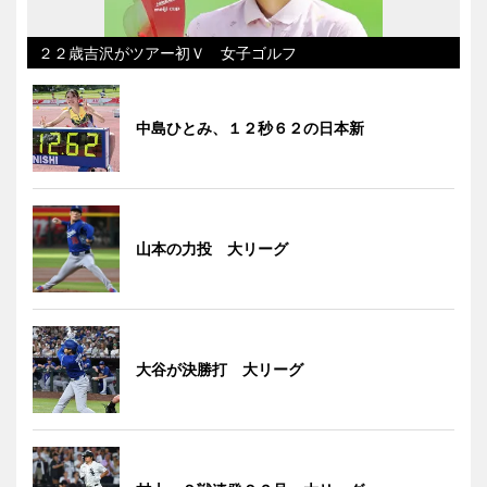
２２歳吉沢がツアー初Ｖ 女子ゴルフ
中島ひとみ、１２秒６２の日本新
山本の力投 大リーグ
大谷が決勝打 大リーグ