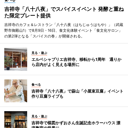
吉祥寺「八十八夜」でスパイスイベント 発酵と重ね
た限定プレート提供
吉祥寺のカフェ＆レストラン「八十八夜（はちじゅうはちや）」（武蔵
野市御殿山1）で8月9日・16日、食文化体験イベント「食文化サロン」
の第2弾となる「スパイスの巻」が開催される。
見る・遊ぶ
エルベシャプリエ吉祥寺、移転から1周年 通りか
ら店内がよく見える場所に
食べる
吉祥寺「八十八夜」で蒜山「小屋束豆腐」イベント
作り豆腐ライブも
見る・遊ぶ
吉祥寺で楳図かずおさん生誕記念ホラーハウス 漂
流教室の世界に