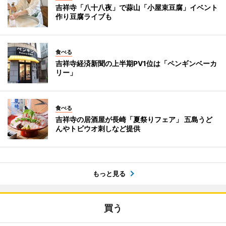
吉祥寺「八十八夜」で蒜山「小屋束豆腐」イベント
作り豆腐ライブも
食べる
吉祥寺経済新聞の上半期PV1位は「ペンギンベーカ
リー」
食べる
吉祥寺の居酒屋が長崎「夏祭りフェア」 五島うど
んやトビウオ刺しなど提供
もっと見る
買う