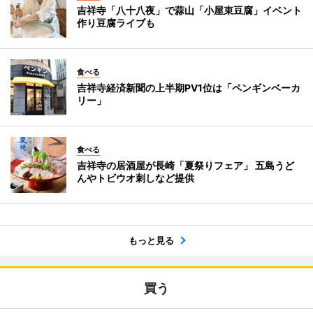
吉祥寺「八十八夜」で蒜山「小屋束豆腐」イベント
作り豆腐ライブも
食べる
吉祥寺経済新聞の上半期PV1位は「ペンギンベーカ
リー」
食べる
吉祥寺の居酒屋が長崎「夏祭りフェア」 五島うど
んやトビウオ刺しなど提供
もっと見る
買う