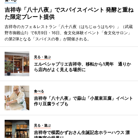
吉祥寺「八十八夜」でスパイスイベント 発酵と重ね
た限定プレート提供
吉祥寺のカフェ＆レストラン「八十八夜（はちじゅうはちや）」（武蔵
野市御殿山1）で8月9日・16日、食文化体験イベント「食文化サロン」
の第2弾となる「スパイスの巻」が開催される。
見る・遊ぶ
エルベシャプリエ吉祥寺、移転から1周年 通りか
ら店内がよく見える場所に
食べる
吉祥寺「八十八夜」で蒜山「小屋束豆腐」イベント
作り豆腐ライブも
見る・遊ぶ
吉祥寺で楳図かずおさん生誕記念ホラーハウス 漂
流教室の世界に