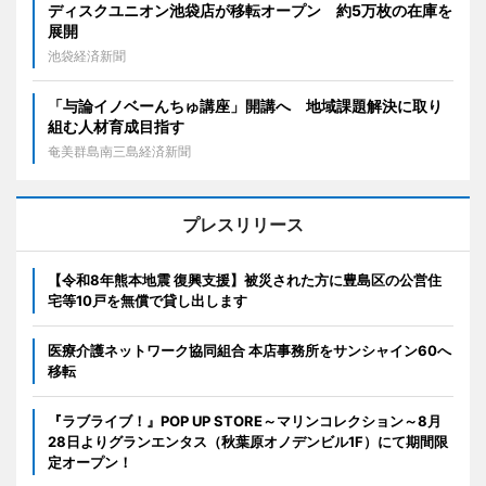
ディスクユニオン池袋店が移転オープン 約5万枚の在庫を
展開
池袋経済新聞
「与論イノベーんちゅ講座」開講へ 地域課題解決に取り
組む人材育成目指す
奄美群島南三島経済新聞
プレスリリース
【令和8年熊本地震 復興支援】被災された方に豊島区の公営住
宅等10戸を無償で貸し出します
医療介護ネットワーク協同組合 本店事務所をサンシャイン60へ
移転
『ラブライブ！』POP UP STORE～マリンコレクション～8月
28日よりグランエンタス（秋葉原オノデンビル1F）にて期間限
定オープン！