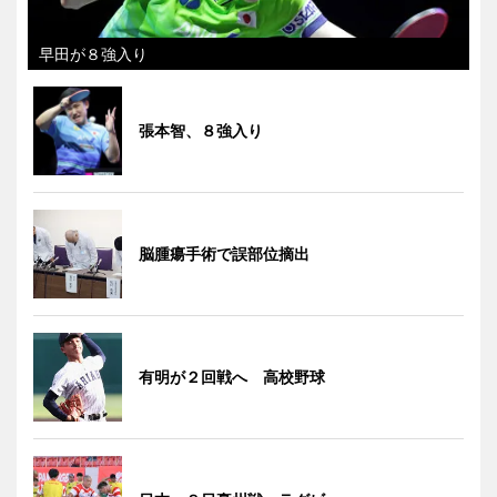
早田が８強入り
張本智、８強入り
脳腫瘍手術で誤部位摘出
有明が２回戦へ 高校野球