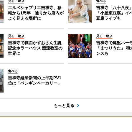
見る・遊ぶ
食べる
エルベシャプリエ吉祥寺、移
吉祥寺「八十八夜
転から1周年 通りから店内が
「小屋束豆腐」イベ
よく見える場所に
豆腐ライブも
見る・遊ぶ
見る・遊ぶ
吉祥寺で楳図かずおさん生誕
吉祥寺で鍵盤ハー
記念ホラーハウス 漂流教室の
「まつりうた」 和
世界に
ンスも
食べる
吉祥寺経済新聞の上半期PV1
位は「ペンギンベーカリー」
もっと見る