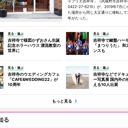
ャプリエ吉祥寺」（武蔵野市吉祥寺本
0422-27-6210）が、2019年7月
た場所から同じ大正通りに移転して7
年がたった。
見る・遊ぶ
見る・遊ぶ
吉祥寺で楳図かずおさん生誕
吉祥寺で鍵盤ハー
記念ホラーハウス 漂流教室の
「まつりうた」 和
世界に
ンスも
見る・遊ぶ
見る・遊ぶ
吉祥寺のウエディングカフェ
吉祥寺などでドキ
「CAFE&WEDDING22」が
ー写真展 国内外の
10周年
える10人出展
もっと見る
知る