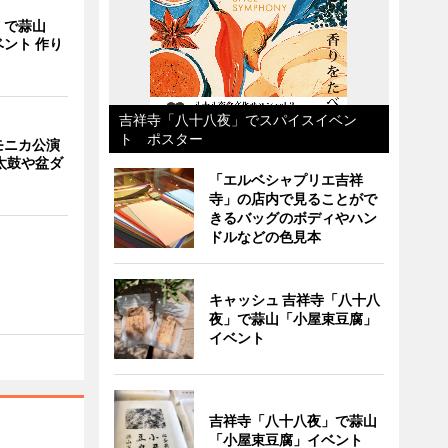
」で蒜山
ント 作り
吉祥寺「八十八夜」でスパイスイベン
ト ポスター
モニカ公演
太鼓や盆ダ
「エルベシャプリエ吉祥
寺」の店内で見ることがで
きるバッグのボディやハン
ドルなどの色見本
キャッシュ 吉祥寺「八十八
夜」で蒜山「小屋束豆腐」
イベント
吉祥寺「八十八夜」で蒜山
「小屋束豆腐」イベント