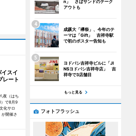
n」 さばサンドのテーク
アウトも
成蹊大「欅祭」、今年のテ
ーマは「Gift」 吉祥寺駅
で初のポスター告知も
ヨドバシ吉祥寺ビルに「JI
NSヨドバシ吉祥寺店」 吉
パイスイ
祥寺で3店舗目
プレート
もっと見る
八夜（はち
）で8月9
文化サロ
フォトフラッシュ
」が開催さ