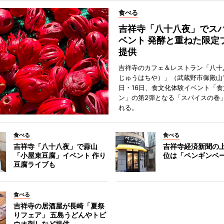
食べる
吉祥寺「八十八夜」でス
ベント 発酵と重ねた限定
提供
吉祥寺のカフェ＆レストラン「八十
じゅうはちや）」（武蔵野市御殿山1
日・16日、食文化体験イベント「食
ン」の第2弾となる「スパイスの巻
れる。
食べる
食べる
吉祥寺「八十八夜」で蒜山
吉祥寺経済新聞の上
「小屋束豆腐」イベント 作り
位は「ペンギンベ
豆腐ライブも
食べる
吉祥寺の居酒屋が長崎「夏祭
りフェア」 五島うどんやトビ
ウオ刺しなど提供