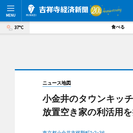
食べる
37°C
ニュース地図
小金井のタウンキッ
放置空き家の利活用を
東京都小金井市梶野町1-2-36