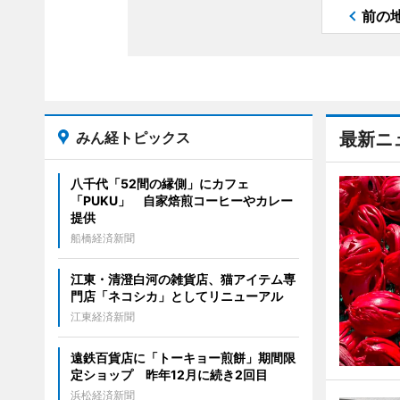
前の
みん経トピックス
最新ニ
八千代「52間の縁側」にカフェ
「PUKU」 自家焙煎コーヒーやカレー
提供
船橋経済新聞
江東・清澄白河の雑貨店、猫アイテム専
門店「ネコシカ」としてリニューアル
江東経済新聞
遠鉄百貨店に「トーキョー煎餅」期間限
定ショップ 昨年12月に続き2回目
浜松経済新聞