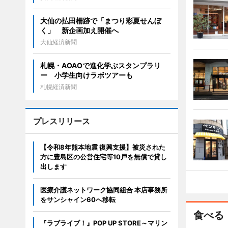
大仙の払田柵跡で「まつり彩夏せんぼ
く」 新企画加え開催へ
大仙経済新聞
札幌・AOAOで進化学ぶスタンプラリ
ー 小学生向けラボツアーも
札幌経済新聞
プレスリリース
【令和8年熊本地震 復興支援】被災された
方に豊島区の公営住宅等10戸を無償で貸し
出します
医療介護ネットワーク協同組合 本店事務所
をサンシャイン60へ移転
食べる
『ラブライブ！』POP UP STORE～マリン