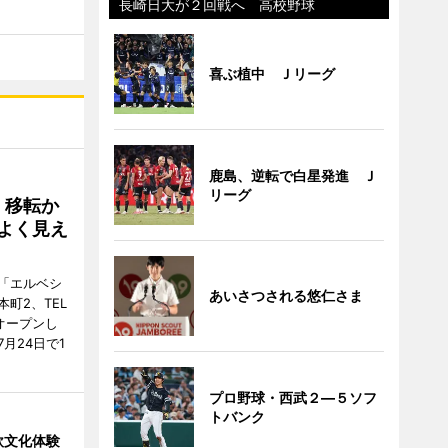
長崎日大が２回戦へ 高校野球
喜ぶ植中 Ｊリーグ
鹿島、逆転で白星発進 Ｊ
リーグ
、移転か
よく見え
「エルベシ
あいさつされる悠仁さま
町2、TEL
にオープンし
月24日で1
プロ野球・西武２―５ソフ
トバンク
欧文化体験