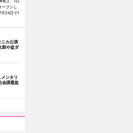
町2、TEL
にオープンし
月24日で1
モニカ公演
太鼓や盆ダ
ュメンタリ
社会課題捉