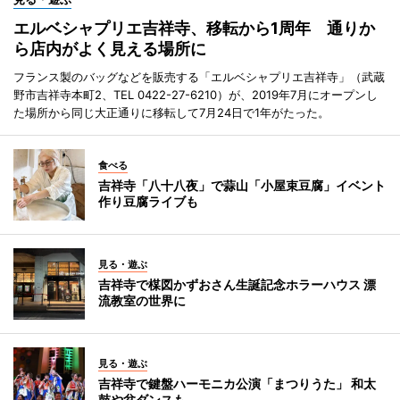
エルベシャプリエ吉祥寺、移転から1周年 通りか
ら店内がよく見える場所に
フランス製のバッグなどを販売する「エルベシャプリエ吉祥寺」（武蔵
野市吉祥寺本町2、TEL 0422-27-6210）が、2019年7月にオープンし
た場所から同じ大正通りに移転して7月24日で1年がたった。
食べる
吉祥寺「八十八夜」で蒜山「小屋束豆腐」イベント
作り豆腐ライブも
見る・遊ぶ
吉祥寺で楳図かずおさん生誕記念ホラーハウス 漂
流教室の世界に
見る・遊ぶ
吉祥寺で鍵盤ハーモニカ公演「まつりうた」 和太
鼓や盆ダンスも