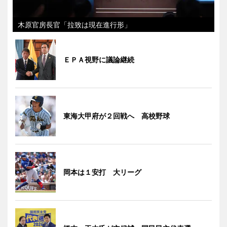
木原官房長官「拉致は現在進行形」
ＥＰＡ視野に議論継続
東海大甲府が２回戦へ 高校野球
岡本は１安打 大リーグ