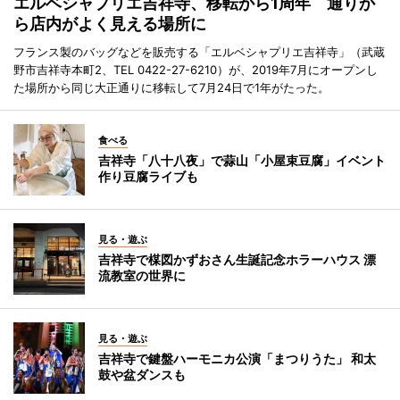
エルベシャプリエ吉祥寺、移転から1周年 通りか
ら店内がよく見える場所に
フランス製のバッグなどを販売する「エルベシャプリエ吉祥寺」（武蔵
野市吉祥寺本町2、TEL 0422-27-6210）が、2019年7月にオープンし
た場所から同じ大正通りに移転して7月24日で1年がたった。
食べる
吉祥寺「八十八夜」で蒜山「小屋束豆腐」イベント
作り豆腐ライブも
見る・遊ぶ
吉祥寺で楳図かずおさん生誕記念ホラーハウス 漂
流教室の世界に
見る・遊ぶ
吉祥寺で鍵盤ハーモニカ公演「まつりうた」 和太
鼓や盆ダンスも