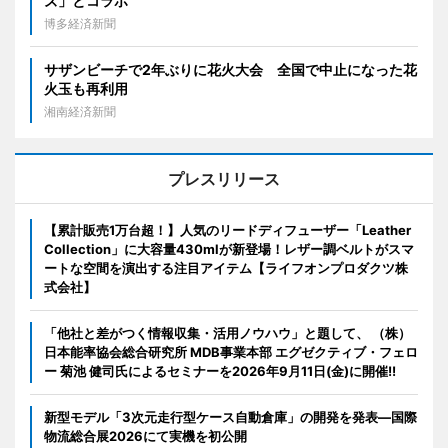
ズ」とコラボ
博多経済新聞
サザンビーチで2年ぶりに花火大会 全国で中止になった花
火玉も再利用
湘南経済新聞
プレスリリース
【累計販売1万台超！】人気のリードディフューザー「Leather
Collection」に大容量430mlが新登場！レザー調ベルトがスマ
ートな空間を演出する注目アイテム【ライフオンプロダクツ株
式会社】
「他社と差がつく情報収集・活用ノウハウ」と題して、 （株）
日本能率協会総合研究所 MDB事業本部 エグゼクティブ・フェロ
ー 菊池 健司氏によるセミナーを2026年9月11日(金)に開催!!
新型モデル「3次元走行型ケース自動倉庫」の開発を発表―国際
物流総合展2026にて実機を初公開