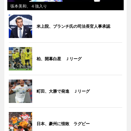
張本美和、４強入り
米上院、ブランチ氏の司法長官人事承認
柏、開幕白星 Ｊリーグ
町田、大勝で発進 Ｊリーグ
日本、豪州に惜敗 ラグビー