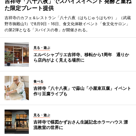
吉祥寺「八十八夜」でスパイスイベント 発酵と重ね
た限定プレート提供
吉祥寺のカフェ＆レストラン「八十八夜（はちじゅうはちや）」（武蔵
野市御殿山1）で8月9日・16日、食文化体験イベント「食文化サロン」
の第2弾となる「スパイスの巻」が開催される。
見る・遊ぶ
エルベシャプリエ吉祥寺、移転から1周年 通りか
ら店内がよく見える場所に
食べる
吉祥寺「八十八夜」で蒜山「小屋束豆腐」イベント
作り豆腐ライブも
見る・遊ぶ
吉祥寺で楳図かずおさん生誕記念ホラーハウス 漂
流教室の世界に