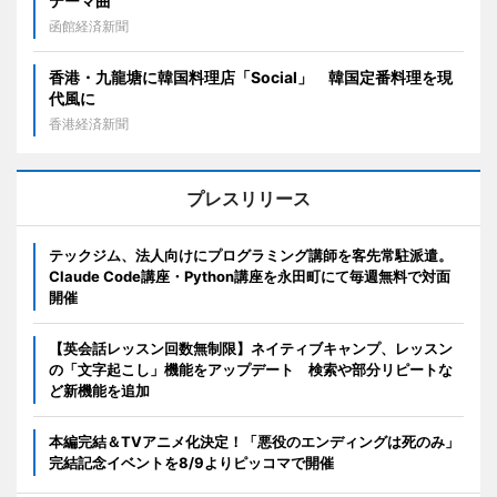
テーマ曲
函館経済新聞
香港・九龍塘に韓国料理店「Social」 韓国定番料理を現
代風に
香港経済新聞
プレスリリース
テックジム、法人向けにプログラミング講師を客先常駐派遣。
Claude Code講座・Python講座を永田町にて毎週無料で対面
開催
【英会話レッスン回数無制限】ネイティブキャンプ、レッスン
の「文字起こし」機能をアップデート 検索や部分リピートな
ど新機能を追加
本編完結＆TVアニメ化決定！「悪役のエンディングは死のみ」
完結記念イベントを8/9よりピッコマで開催