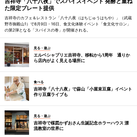
吉祥寺「八十八夜」でスパイスイベント 発酵と重ね
た限定プレート提供
吉祥寺のカフェ＆レストラン「八十八夜（はちじゅうはちや）」（武蔵
野市御殿山1）で8月9日・16日、食文化体験イベント「食文化サロン」
の第2弾となる「スパイスの巻」が開催される。
見る・遊ぶ
エルベシャプリエ吉祥寺、移転から1周年 通りか
ら店内がよく見える場所に
食べる
吉祥寺「八十八夜」で蒜山「小屋束豆腐」イベント
作り豆腐ライブも
見る・遊ぶ
吉祥寺で楳図かずおさん生誕記念ホラーハウス 漂
流教室の世界に