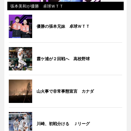
張本美和が優勝 卓球ＷＴＴ
優勝の張本兄妹 卓球ＷＴＴ
霞ケ浦が２回戦へ 高校野球
山火事で非常事態宣言 カナダ
川崎、初戦分ける Ｊリーグ