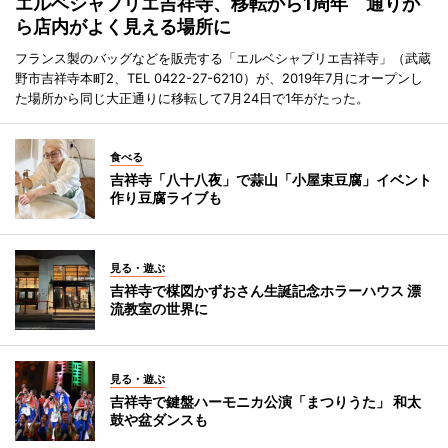
エルベシャプリエ吉祥寺、移転から1周年 通りか
ら店内がよく見える場所に
フランス製のバッグなどを販売する「エルベシャプリエ吉祥寺」（武蔵
野市吉祥寺本町2、TEL 0422-27-6210）が、2019年7月にオープンし
た場所から同じ大正通りに移転して7月24日で1年がたった。
食べる
吉祥寺「八十八夜」で蒜山「小屋束豆腐」イベント
作り豆腐ライブも
見る・遊ぶ
吉祥寺で楳図かずおさん生誕記念ホラーハウス 漂
流教室の世界に
見る・遊ぶ
吉祥寺で鍵盤ハーモニカ公演「まつりうた」 和太
鼓や盆ダンスも