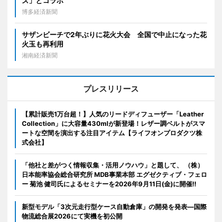
ズ」とコラボ
博多経済新聞
サザンビーチで2年ぶりに花火大会 全国で中止になった花
火玉も再利用
湘南経済新聞
プレスリリース
【累計販売1万台超！】人気のリードディフューザー「Leather
Collection」に大容量430mlが新登場！レザー調ベルトがスマ
ートな空間を演出する注目アイテム【ライフオンプロダクツ株
式会社】
「他社と差がつく情報収集・活用ノウハウ」と題して、 （株）
日本能率協会総合研究所 MDB事業本部 エグゼクティブ・フェロ
ー 菊池 健司氏によるセミナーを2026年9月11日(金)に開催!!
新型モデル「3次元走行型ケース自動倉庫」の開発を発表―国際
物流総合展2026にて実機を初公開