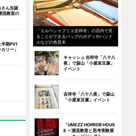
おさん生誕
漂流教室の
「エルベシャプリエ吉祥寺」の店内で見
ることができるバッグのボディやハンド
ルなどの色見本
半期PV1
ーカリー」
キャッシュ 吉祥寺「八十八
夜」で蒜山「小屋束豆腐」
イベント
吉祥寺「八十八夜」で蒜山
「小屋束豆腐」イベント
「UMEZZ HORROR HOUS
E ～漂流教室と思考実験展