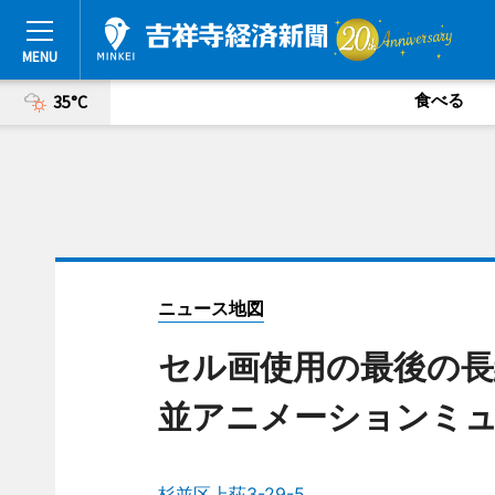
食べる
35°C
ニュース地図
セル画使用の最後の長編
並アニメーションミ
杉並区上荻3-29-5