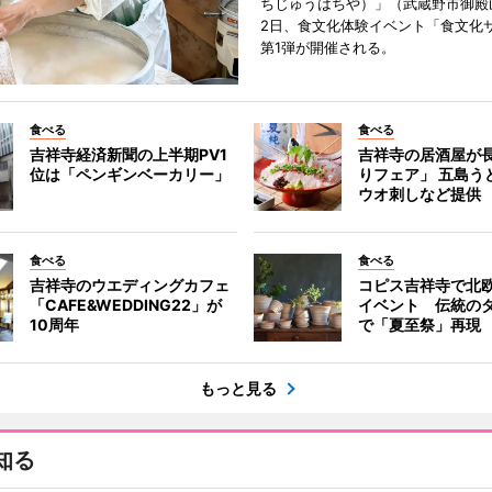
ちじゅうはちや）」（武蔵野市御殿
2日、食文化体験イベント「食文化
第1弾が開催される。
食べる
食べる
吉祥寺経済新聞の上半期PV1
吉祥寺の居酒屋が
位は「ペンギンベーカリー」
りフェア」 五島う
ウオ刺しなど提供
食べる
食べる
吉祥寺のウエディングカフェ
コピス吉祥寺で北
「CAFE&WEDDING22」が
イベント 伝統の
10周年
で「夏至祭」再現
もっと見る
知る