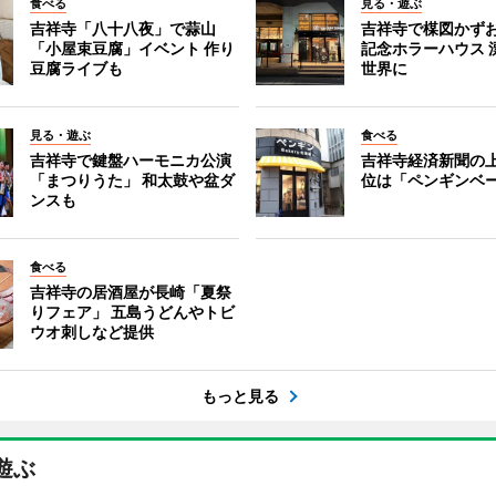
食べる
見る・遊ぶ
吉祥寺「八十八夜」で蒜山
吉祥寺で楳図かず
「小屋束豆腐」イベント 作り
記念ホラーハウス 
豆腐ライブも
世界に
見る・遊ぶ
食べる
吉祥寺で鍵盤ハーモニカ公演
吉祥寺経済新聞の上
「まつりうた」 和太鼓や盆ダ
位は「ペンギンベ
ンスも
食べる
吉祥寺の居酒屋が長崎「夏祭
りフェア」 五島うどんやトビ
ウオ刺しなど提供
もっと見る
遊ぶ