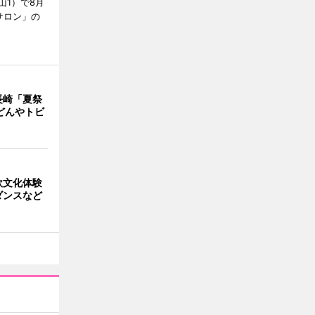
山1）で8月
サロン」の
長崎「夏祭
どんやトビ
欧文化体験
ダンスなど