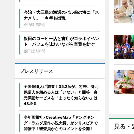
今治・大三島の海辺のバル前の海に「ス
ナメリ」 今年も出現
今治経済新聞
飯田のコーヒー店と書店がコラボイベン
ト パフェを味わいながら言葉を紡ぐ
飯田経済新聞
プレスリリース
全国665人に調査！35.2％が、将来、身元
保証人を頼める人は「いない」と回答 身
元保証サービスを「まったく知らない」は
48.9％
少年画報社×CreativeMap「ヤングキン
グ・ラムダ原作小説大賞」がソリスピアで
見る・
開催中！審査員からのコメントを公開！