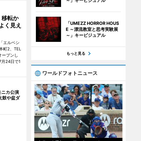
～」キービジュアル
、移転か
「UMEZZ HORROR HOUS
よく見え
E ～漂流教室と思考実験展
～」キービジュアル
「エルベシ
町2、TEL
もっと見る
にオープンし
月24日で1
ワールドフォトニュース
モニカ公演
太鼓や盆ダ