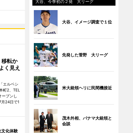
大谷、今季初の２発 大リーグ
大谷、イメージ調査で１位
先発した菅野 大リーグ
、移転か
よく見え
「エルベシ
米大統領ヘリに民間機接近
町2、TEL
にオープンし
月24日で1
茂木外相、パナマ大統領と
会談
欧文化体験