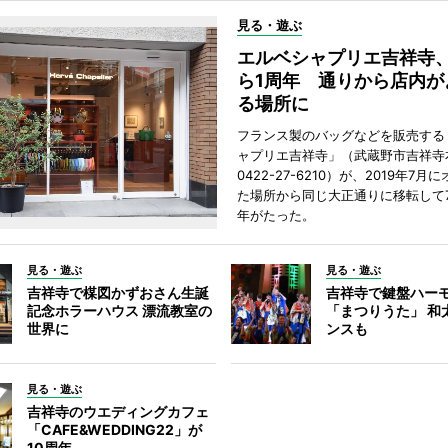
見る・遊ぶ
エルベシャプリエ吉祥寺
ら1周年 通りから店内が
る場所に
フランス製のバッグなどを販売する
ャプリエ吉祥寺」（武蔵野市吉祥寺本
0422-27-6210）が、2019年7月
た場所から同じ大正通りに移転して7
年がたった。
見る・遊ぶ
見る・遊ぶ
吉祥寺で楳図かずおさん生誕
吉祥寺で鍵盤ハー
記念ホラーハウス 漂流教室の
「まつりうた」 和
世界に
ンスも
見る・遊ぶ
吉祥寺のウエディングカフェ
「CAFE&WEDDING22」が
10周年