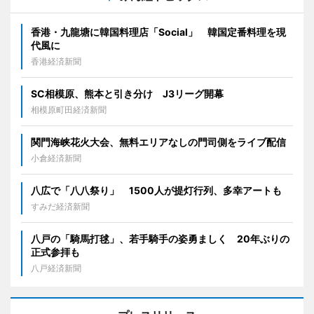
香港・九龍塘に韓国料理店「Social」 韓国定番料理を現
代風に
香港経済新聞
SC相模原、熊本と引き分け J3リーグ開幕
相模原町田経済新聞
関門海峡花火大会、無料エリアなしの門司側をライブ配信
小倉経済新聞
八広で「八八祭り」 1500人が提灯行列、多幸アートも
すみだ経済新聞
八戸の「騎馬打毬」、若手騎手の姿勇ましく 20年ぶりの
正式参拝も
八戸経済新聞