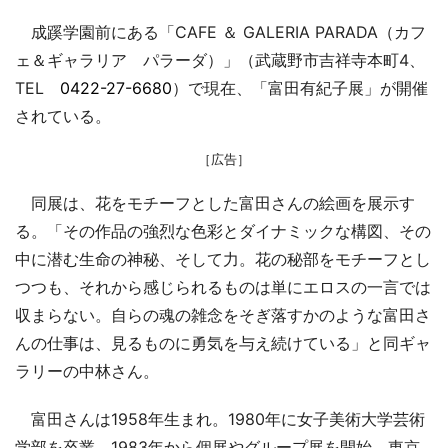
成蹊学園前にある「CAFE ＆ GALERIA PARADA（カフ
ェ＆ギャラリア パラーダ）」（武蔵野市吉祥寺本町4、
TEL
0422-27-6680
）で現在、「富田有紀子展」が開催
されている。
［広告］
同展は、花をモチーフとした富田さんの絵画を展示す
る。「その作品の強烈な色彩とダイナミックな構図、その
中に潜む生命の神秘、そして力。花の秘部をモチーフとし
つつも、それから感じられるものは単にエロスの一言では
収まらない。自らの魂の雑念をそぎ落すかのような富田さ
んの仕事は、見るものに勇気を与え続けている」と同ギャ
ラリーの中林さん。
富田さんは1958年生まれ。1980年に女子美術大学芸術
学部を卒業。1983年から個展やグループ展を開始。東京