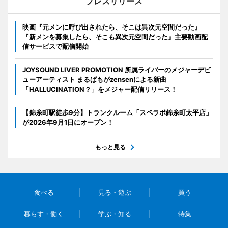
プレスリリース
映画『元メンに呼び出されたら、そこは異次元空間だった』
『新メンを募集したら、そこも異次元空間だった』主要動画配
信サービスで配信開始
JOYSOUND LIVER PROMOTION 所属ライバーのメジャーデビ
ューアーティスト まるぱもがzensenによる新曲
「HALLUCINATION？」をメジャー配信リリース！
【錦糸町駅徒歩9分】トランクルーム「スペラボ錦糸町太平店」
が2026年9月1日にオープン！
もっと見る
食べる
見る・遊ぶ
買う
暮らす・働く
学ぶ・知る
特集