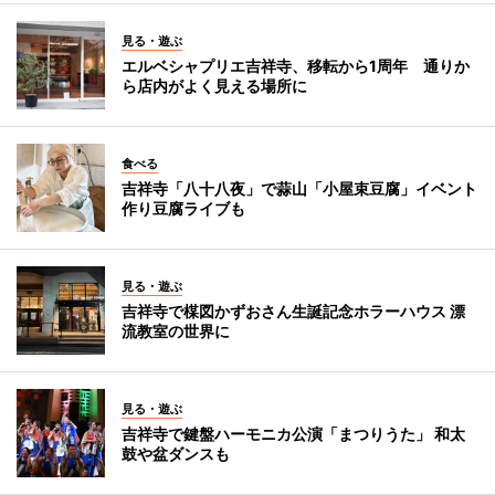
見る・遊ぶ
エルベシャプリエ吉祥寺、移転から1周年 通りか
ら店内がよく見える場所に
食べる
吉祥寺「八十八夜」で蒜山「小屋束豆腐」イベント
作り豆腐ライブも
見る・遊ぶ
吉祥寺で楳図かずおさん生誕記念ホラーハウス 漂
流教室の世界に
見る・遊ぶ
吉祥寺で鍵盤ハーモニカ公演「まつりうた」 和太
鼓や盆ダンスも