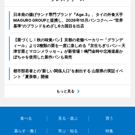
日本発の揚げサンド専門ブランド『Age.3』、タイの外食大手
MAGURO GROUPと提携し、2026年10月バンコクへ ― "世界
基準"のブランドをめざし6カ国目を出店
【栗づくし！秋の味覚パン】京都の老舗ベーカリー「グランデ
ィール」より2種類の栗を一度に楽しめる『京生ちぎりパン～天
津甘栗とマロンメラッセ～』が新登場！鳴門金時や北海道産か
ぼちゃを使用した新作パンも発売
都市部若者との“新しい関係人口”を創出する 山梨県の実証イベ
ント「夏茶祭」開催
もっと見る
食べる
見る・遊ぶ
買う
暮らす・働く
学ぶ・知る
特集