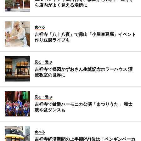
ら店内がよく見える場所に
食べる
吉祥寺「八十八夜」で蒜山「小屋束豆腐」イベント
作り豆腐ライブも
見る・遊ぶ
吉祥寺で楳図かずおさん生誕記念ホラーハウス 漂
流教室の世界に
見る・遊ぶ
吉祥寺で鍵盤ハーモニカ公演「まつりうた」 和太
鼓や盆ダンスも
食べる
吉祥寺経済新聞の上半期PV1位は「ペンギンベーカ