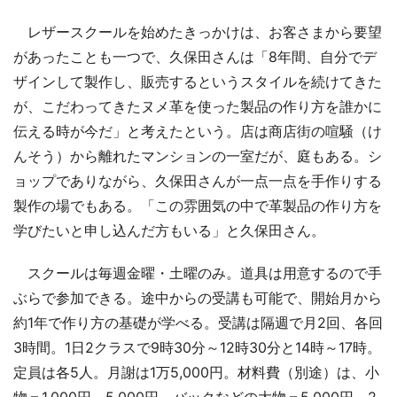
レザースクールを始めたきっかけは、お客さまから要望
があったことも一つで、久保田さんは「8年間、自分でデ
ザインして製作し、販売するというスタイルを続けてきた
が、こだわってきたヌメ革を使った製品の作り方を誰かに
伝える時が今だ」と考えたという。店は商店街の喧騒（け
んそう）から離れたマンションの一室だが、庭もある。シ
ョップでありながら、久保田さんが一点一点を手作りする
製作の場でもある。「この雰囲気の中で革製品の作り方を
学びたいと申し込んだ方もいる」と久保田さん。
スクールは毎週金曜・土曜のみ。道具は用意するので手
ぶらで参加できる。途中からの受講も可能で、開始月から
約1年で作り方の基礎が学べる。受講は隔週で月2回、各回
3時間。1日2クラスで9時30分～12時30分と14時～17時。
定員は各5人。月謝は1万5,000円。材料費（別途）は、小
物＝1,000円～5,000円、バックなどの大物＝5,000円～2