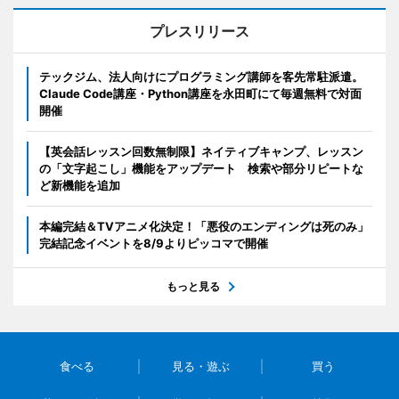
プレスリリース
テックジム、法人向けにプログラミング講師を客先常駐派遣。
Claude Code講座・Python講座を永田町にて毎週無料で対面
開催
【英会話レッスン回数無制限】ネイティブキャンプ、レッスン
の「文字起こし」機能をアップデート 検索や部分リピートな
ど新機能を追加
本編完結＆TVアニメ化決定！「悪役のエンディングは死のみ」
完結記念イベントを8/9よりピッコマで開催
もっと見る
食べる
見る・遊ぶ
買う