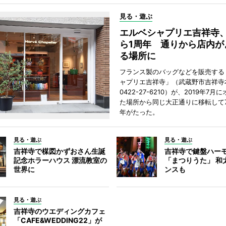
見る・遊ぶ
エルベシャプリエ吉祥寺
ら1周年 通りから店内が
る場所に
フランス製のバッグなどを販売する
ャプリエ吉祥寺」（武蔵野市吉祥寺本
0422-27-6210）が、2019年7月
た場所から同じ大正通りに移転して7
年がたった。
見る・遊ぶ
見る・遊ぶ
吉祥寺で楳図かずおさん生誕
吉祥寺で鍵盤ハー
記念ホラーハウス 漂流教室の
「まつりうた」 和
世界に
ンスも
見る・遊ぶ
吉祥寺のウエディングカフェ
「CAFE&WEDDING22」が