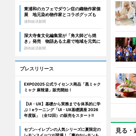
東浦和のカフェでダウン症の織物作家個
展 地元染め物作家とコラボグッズも
浦和経済新聞
深大寺食文化編集室が「角大師どら焼
き」発売 物語ある土産で地域を元気に
調布経済新聞
プレスリリース
EXPO2025 公式ライセンス商品「黒ミャク
ミャク 麻辣湯」販売開始！
【UI・UX】基礎から実務までを体系的に学
ぶ！eラーニング「UI・UX基礎講座 2026
年度版」（全12回）の販売をスタート!!
セブン‐イレブンの人気シリーズに夏限定の
見る・
レモンスイーツが登場！「爽やかレモンも