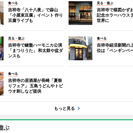
食べる
見る・遊ぶ
吉祥寺「八十八夜」で蒜山
吉祥寺で楳図かず
「小屋束豆腐」イベント 作り
記念ホラーハウス 
豆腐ライブも
世界に
見る・遊ぶ
食べる
吉祥寺で鍵盤ハーモニカ公演
吉祥寺経済新聞の上
「まつりうた」 和太鼓や盆ダ
位は「ペンギンベ
ンスも
食べる
吉祥寺の居酒屋が長崎「夏祭
りフェア」 五島うどんやトビ
ウオ刺しなど提供
もっと見る
遊ぶ