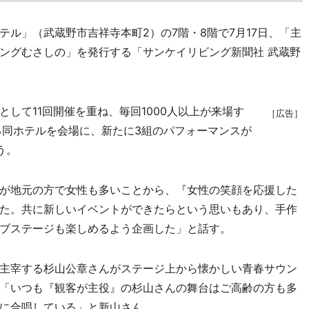
ル」（武蔵野市吉祥寺本町2）の7階・8階で7月17日、「主
ングむさしの」を発行する「サンケイリビング新聞社 武蔵野
して11回開催を重ね、毎回1000人以上が来場す
［広告］
る同ホテルを会場に、新たに3組のパフォーマンスが
う。
が地元の方で女性も多いことから、『女性の笑顔を応援した
た。共に新しいイベントができたらという思いもあり、手作
ブステージも楽しめるよう企画した」と話す。
主宰する杉山公章さんがステージ上から懐かしい青春サウン
「いつも『観客が主役』の杉山さんの舞台はご高齢の方も多
に合唱している」と新山さん。