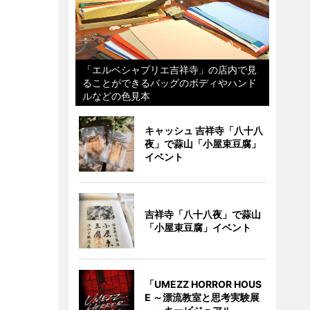
「エルベシャプリエ吉祥寺」の店内で見
ることができるバッグのボディやハンド
ルなどの色見本
キャッシュ 吉祥寺「八十八
夜」で蒜山「小屋束豆腐」
イベント
吉祥寺「八十八夜」で蒜山
「小屋束豆腐」イベント
「UMEZZ HORROR HOUS
E ～漂流教室と思考実験展