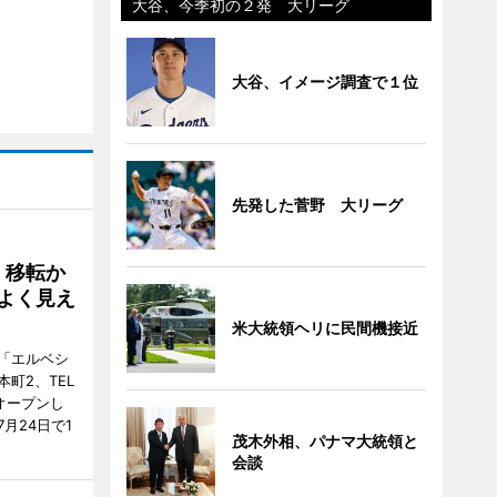
大谷、今季初の２発 大リーグ
大谷、イメージ調査で１位
先発した菅野 大リーグ
、移転か
よく見え
米大統領ヘリに民間機接近
「エルベシ
町2、TEL
にオープンし
月24日で1
茂木外相、パナマ大統領と
会談