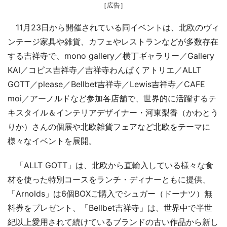
［広告］
11月23日から開催されている同イベントは、北欧のヴィ
ンテージ家具や雑貨、カフェやレストランなどが多数存在
する吉祥寺で、mono gallery／横丁ギャラリー／Gallery
KAI／コピス吉祥寺／吉祥寺わんぱくアトリエ／ALLT
GOTT／please／Bellbet吉祥寺／Lewis吉祥寺／CAFE
moi／アーノルドなど参加各店舗で、世界的に活躍するテ
キスタイル＆インテリアデザイナー・河東梨香（かわとう
りか）さんの個展や北欧雑貨フェアなど北欧をテーマに
様々なイベントを展開。
「ALLT GOTT」は、北欧から直輸入している様々な食
材を使った特別コースをランチ・ディナーともに提供、
「Arnolds」は6個BOXご購入でシュガー（ドーナツ）無
料券をプレゼント、「Bellbet吉祥寺」は、世界中で半世
紀以上愛用されて続けているブランドの古い作品から新し