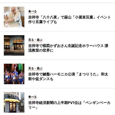
食べる
吉祥寺「八十八夜」で蒜山「小屋束豆腐」イベント
作り豆腐ライブも
見る・遊ぶ
吉祥寺で楳図かずおさん生誕記念ホラーハウス 漂
流教室の世界に
見る・遊ぶ
吉祥寺で鍵盤ハーモニカ公演「まつりうた」 和太
鼓や盆ダンスも
食べる
吉祥寺経済新聞の上半期PV1位は「ペンギンベーカ
リー」