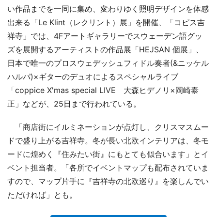
い作品までを一同に集め、変わりゆく照明デザインを体感
出来る「Le Klint（レクリント）展」を開催、「コピス吉
祥寺」では、4Fアートギャラリーでスウェーデン語グッ
ズを展開するアーティストの作品展「HEJSAN 個展」、
日本で唯一のプロスウェデッシュフィドル奏者(&ニッケル
ハルパ)×ギターのデュオによるスペシャルライブ
「coppice X'mas special LIVE 大森ヒデノリ×岡崎泰
正」などが、25日まで行われている。
「商店街にイルミネーションが点灯し、クリスマスムー
ドで盛り上がる吉祥寺。冬が長い北欧インテリアは、冬モ
ードに煌めく『住みたい街』にもとても似合います」とイ
ベント担当者。「各所でイベントマップも配布されていま
すので、マップ片手に『吉祥寺の北欧巡り』を楽しんでい
ただければ」とも。