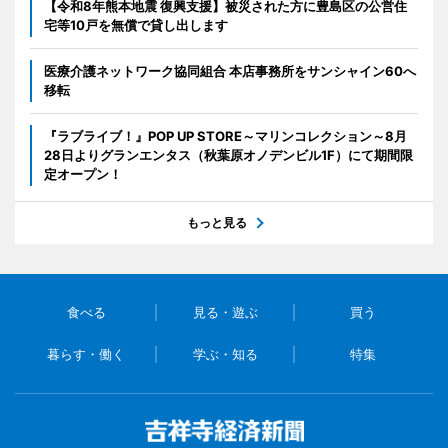
【令和8年熊本地震 復興支援】被災された方に豊島区の公営住
宅等10戸を無償で貸し出します
医療介護ネットワーク協同組合 本店事務所をサンシャイン60へ
移転
『ラブライブ！』POP UP STORE～マリンコレクション～8月
28日よりグランエンタス（秋葉原オノデンビル1F）にて期間限
定オープン！
もっと見る
食べる
見る・遊ぶ
買う
暮らす・働く
学ぶ・知る
特集