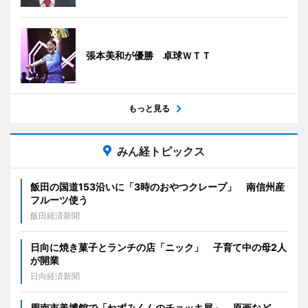
張本美和が優勝 卓球ＷＴＴ
もっと見る
みん経トピックス
飯田の国道153沿いに「3時のおやつクレープ」 南信州産
フルーツ使う
飯田経済新聞
日向に焼き菓子とランチの店「ニック」 子育て中の母2人
が開業
日向経済新聞
周南市美博館で「ねずみくんのチョッキ展」 原画など