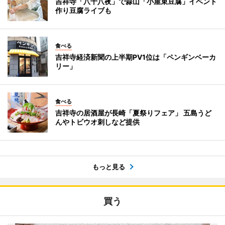
吉祥寺「八十八夜」で蒜山「小屋束豆腐」イベント
作り豆腐ライブも
食べる
吉祥寺経済新聞の上半期PV1位は「ペンギンベーカ
リー」
食べる
吉祥寺の居酒屋が長崎「夏祭りフェア」 五島うど
んやトビウオ刺しなど提供
もっと見る
買う