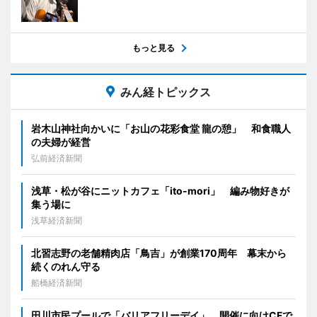
もっと見る
みん経トピックス
岩木山神社向かいに「お山の花彩食堂 龍の憩」 和食職人
の夫婦が経営
弘前経済新聞
浅草・松が谷にニットカフェ「ito-mori」 編み物好きが
集う場に
浅草経済新聞
北習志野の老舗精肉店「鳥吉」が創業170周年 幕末から
続くのれん守る
船橋経済新聞
田川市民プールで「バリアフリーデイ」 開催に向けCFで