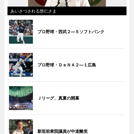
あいさつされる悠仁さま
プロ野球・西武２―５ソフトバンク
プロ野球・ＤｅＮＡ２―１広島
Ｊリーグ、真夏の開幕
新垣前衆院議員が中道離党