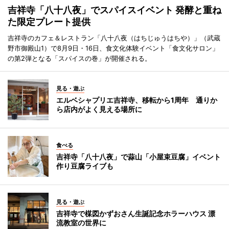
吉祥寺「八十八夜」でスパイスイベント 発酵と重ね
た限定プレート提供
吉祥寺のカフェ＆レストラン「八十八夜（はちじゅうはちや）」（武蔵
野市御殿山1）で8月9日・16日、食文化体験イベント「食文化サロン」
の第2弾となる「スパイスの巻」が開催される。
見る・遊ぶ
エルベシャプリエ吉祥寺、移転から1周年 通りか
ら店内がよく見える場所に
食べる
吉祥寺「八十八夜」で蒜山「小屋束豆腐」イベント
作り豆腐ライブも
見る・遊ぶ
吉祥寺で楳図かずおさん生誕記念ホラーハウス 漂
流教室の世界に