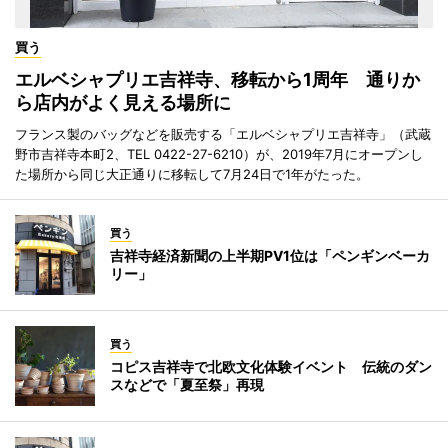
買う
エルベシャプリエ吉祥寺、移転から1周年 通りか
ら店内がよく見える場所に
フランス製のバッグなどを販売する「エルベシャプリエ吉祥寺」（武蔵
野市吉祥寺本町2、TEL 0422-27-6210）が、2019年7月にオープンし
た場所から同じ大正通りに移転して7月24日で1年がたった。
買う
吉祥寺経済新聞の上半期PV1位は「ペンギンベーカ
リー」
買う
コピス吉祥寺で北欧文化体験イベント 伝統のダン
スなどで「夏至祭」再現