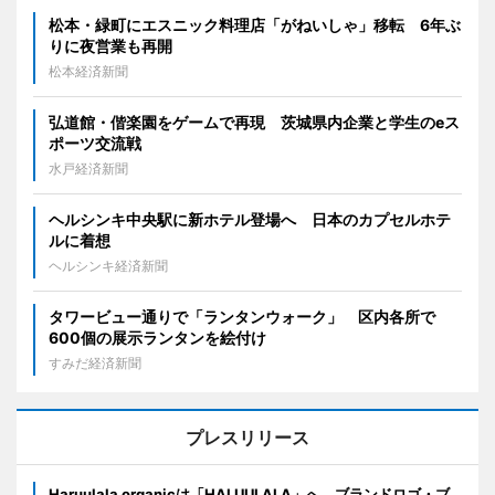
松本・緑町にエスニック料理店「がねいしゃ」移転 6年ぶ
りに夜営業も再開
松本経済新聞
弘道館・偕楽園をゲームで再現 茨城県内企業と学生のeス
ポーツ交流戦
水戸経済新聞
ヘルシンキ中央駅に新ホテル登場へ 日本のカプセルホテ
ルに着想
ヘルシンキ経済新聞
タワービュー通りで「ランタンウォーク」 区内各所で
600個の展示ランタンを絵付け
すみだ経済新聞
プレスリリース
Haruulala organicは「HALUULALA」へ。ブランドロゴ・ブ