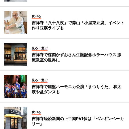
食べる
吉祥寺「八十八夜」で蒜山「小屋束豆腐」イベント
作り豆腐ライブも
見る・遊ぶ
吉祥寺で楳図かずおさん生誕記念ホラーハウス 漂
流教室の世界に
見る・遊ぶ
吉祥寺で鍵盤ハーモニカ公演「まつりうた」 和太
鼓や盆ダンスも
食べる
吉祥寺経済新聞の上半期PV1位は「ペンギンベーカ
リー」