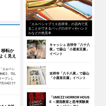
「エルベシャプリエ吉祥寺」の店内で見
ることができるバッグのボディやハンド
ルなどの色見本
キャッシュ 吉祥寺「八十八
夜」で蒜山「小屋束豆腐」
、移転か
イベント
よく見え
「エルベシ
吉祥寺「八十八夜」で蒜山
町2、TEL
「小屋束豆腐」イベント
にオープンし
月24日で1
「UMEZZ HORROR HOUS
E ～漂流教室と思考実験展