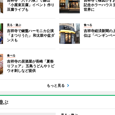
吉祥寺「八十八夜」で蒜山
吉祥寺で楳図かず
「小屋束豆腐」イベント 作り
記念ホラーハウス 
豆腐ライブも
世界に
見る・遊ぶ
食べる
吉祥寺で鍵盤ハーモニカ公演
吉祥寺経済新聞の上
「まつりうた」 和太鼓や盆ダ
位は「ペンギンベ
ンスも
食べる
吉祥寺の居酒屋が長崎「夏祭
りフェア」 五島うどんやトビ
ウオ刺しなど提供
もっと見る
遊ぶ