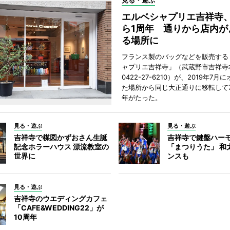
見る・遊ぶ
エルベシャプリエ吉祥寺
ら1周年 通りから店内が
る場所に
フランス製のバッグなどを販売する
ャプリエ吉祥寺」（武蔵野市吉祥寺本
0422-27-6210）が、2019年7月
た場所から同じ大正通りに移転して7
年がたった。
見る・遊ぶ
見る・遊ぶ
吉祥寺で楳図かずおさん生誕
吉祥寺で鍵盤ハー
記念ホラーハウス 漂流教室の
「まつりうた」 和
世界に
ンスも
見る・遊ぶ
吉祥寺のウエディングカフェ
「CAFE&WEDDING22」が
10周年