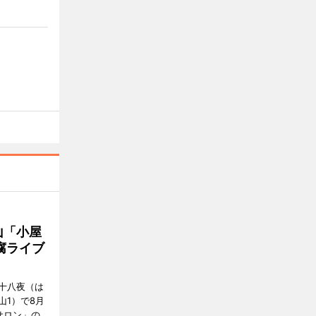
山「小屋
腐ライブ
十八夜（は
山1）で8月
サロン」の