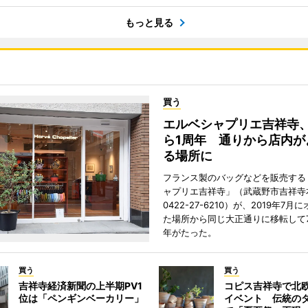
もっと見る
買う
エルベシャプリエ吉祥寺
ら1周年 通りから店内が
る場所に
フランス製のバッグなどを販売する
ャプリエ吉祥寺」（武蔵野市吉祥寺本
0422-27-6210）が、2019年7月
た場所から同じ大正通りに移転して7
年がたった。
買う
買う
吉祥寺経済新聞の上半期PV1
コピス吉祥寺で北
位は「ペンギンベーカリー」
イベント 伝統の