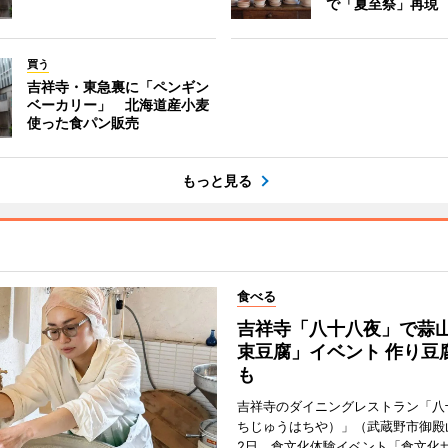
で「夏至祭」再現
買う
吉祥寺・東急裏に「ペンギン
ベーカリー」 北海道産小麦
使った食パン販売
もっと見る
食べる
吉祥寺「八十八夜」で蒜
束豆腐」イベント 作り豆
も
吉祥寺のダイニングレストラン「八
ちじゅうはちや）」（武蔵野市御殿
2日、食文化体験イベント「食文化