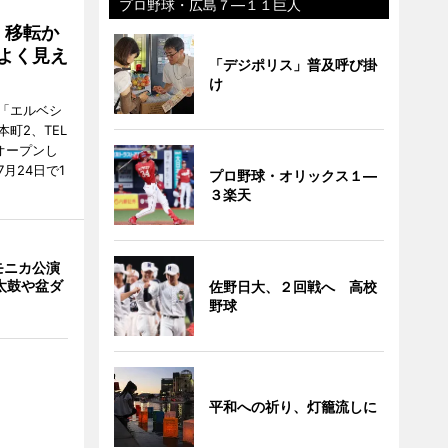
プロ野球・広島７―１１巨人
、移転か
よく見え
「デジポリス」普及呼び掛
け
「エルベシ
町2、TEL
にオープンし
月24日で1
プロ野球・オリックス１―
３楽天
モニカ公演
太鼓や盆ダ
佐野日大、２回戦へ 高校
野球
平和への祈り、灯籠流しに