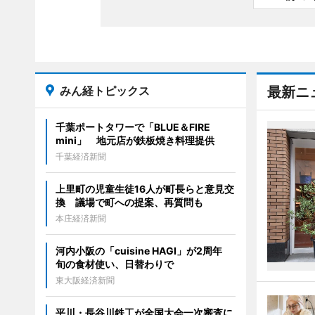
みん経トピックス
最新ニ
千葉ポートタワーで「BLUE＆FIRE
mini」 地元店が鉄板焼き料理提供
千葉経済新聞
上里町の児童生徒16人が町長らと意見交
換 議場で町への提案、再質問も
本庄経済新聞
河内小阪の「cuisine HAGI」が2周年
旬の食材使い、日替わりで
東大阪経済新聞
平川・長谷川鉄工が全国大会一次審査に