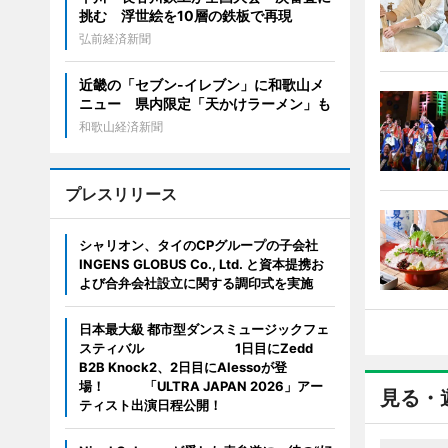
挑む 浮世絵を10層の鉄板で再現
弘前経済新聞
近畿の「セブン-イレブン」に和歌山メ
ニュー 県内限定「天かけラーメン」も
和歌山経済新聞
プレスリリース
シャリオン、タイのCPグループの子会社
INGENS GLOBUS Co., Ltd. と資本提携お
よび合弁会社設立に関する調印式を実施
日本最大級 都市型ダンスミュージックフェ
スティバル 1日目にZedd
B2B Knock2、2日目にAlessoが登
場！ 「ULTRA JAPAN 2026」アー
見る・
ティスト出演日程公開！