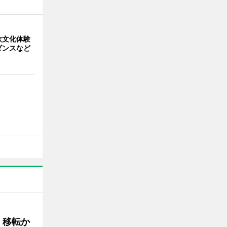
欧文化体験
ダンスなど
、移転か