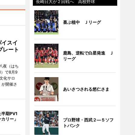
長崎日大が２回戦へ 高校野球
喜ぶ植中 Ｊリーグ
パイスイ
プレート
鹿島、逆転で白星発進 Ｊ
リーグ
八夜（はち
）で8月9
文化サロ
」が開催さ
あいさつされる悠仁さま
半期PV1
ーカリー」
プロ野球・西武２―５ソフ
トバンク