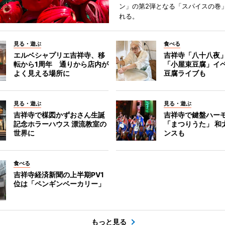
ン」の第2弾となる「スパイスの巻
れる。
見る・遊ぶ
食べる
エルベシャプリエ吉祥寺、移
吉祥寺「八十八夜
転から1周年 通りから店内が
「小屋束豆腐」イベ
よく見える場所に
豆腐ライブも
見る・遊ぶ
見る・遊ぶ
吉祥寺で楳図かずおさん生誕
吉祥寺で鍵盤ハー
記念ホラーハウス 漂流教室の
「まつりうた」 和
世界に
ンスも
食べる
吉祥寺経済新聞の上半期PV1
位は「ペンギンベーカリー」
もっと見る