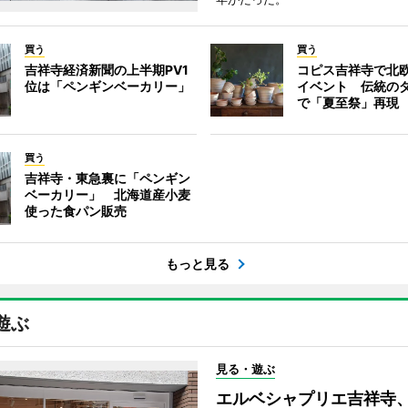
買う
買う
吉祥寺経済新聞の上半期PV1
コピス吉祥寺で北
位は「ペンギンベーカリー」
イベント 伝統の
で「夏至祭」再現
買う
吉祥寺・東急裏に「ペンギン
ベーカリー」 北海道産小麦
使った食パン販売
もっと見る
遊ぶ
見る・遊ぶ
エルベシャプリエ吉祥寺