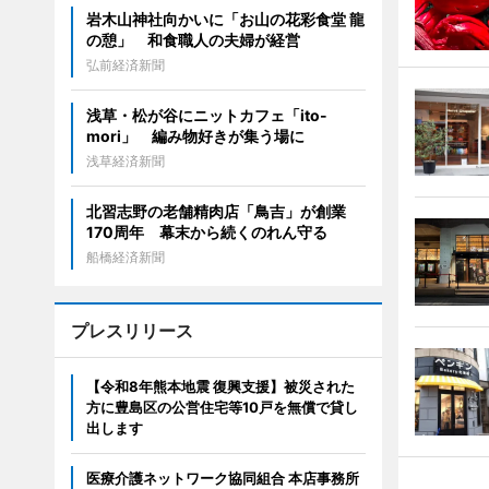
岩木山神社向かいに「お山の花彩食堂 龍
の憩」 和食職人の夫婦が経営
弘前経済新聞
浅草・松が谷にニットカフェ「ito-
mori」 編み物好きが集う場に
浅草経済新聞
北習志野の老舗精肉店「鳥吉」が創業
170周年 幕末から続くのれん守る
船橋経済新聞
プレスリリース
【令和8年熊本地震 復興支援】被災された
方に豊島区の公営住宅等10戸を無償で貸し
出します
医療介護ネットワーク協同組合 本店事務所