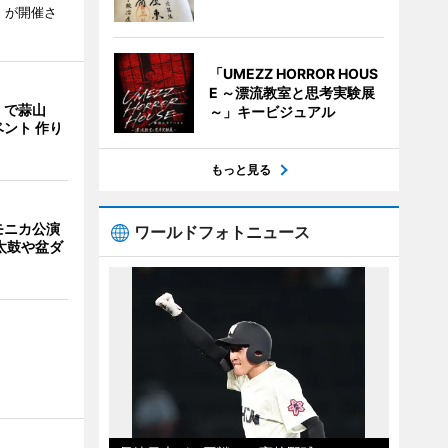
」が開催さ
「UMEZZ HORROR HOUS
E ～漂流教室と思考実験展
」で蒜山
～」キービジュアル
ント 作り
もっと見る
モニカ公演
ワールドフォトニュース
太鼓や盆ダ