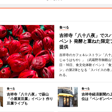
食べる
吉祥寺「八十八夜」でス
ベント 発酵と重ねた限定
提供
吉祥寺のカフェ＆レストラン「八十
じゅうはちや）」（武蔵野市御殿山1
日・16日、食文化体験イベント「食
ン」の第2弾となる「スパイスの巻
れる。
食べる
食べる
吉祥寺「八十八夜」で蒜山
吉祥寺経済新聞の上
「小屋束豆腐」イベント 作り
位は「ペンギンベ
豆腐ライブも