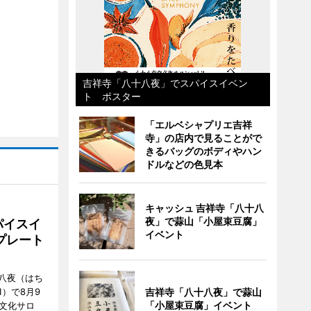
吉祥寺「八十八夜」でスパイスイベン
ト ポスター
「エルベシャプリエ吉祥
寺」の店内で見ることがで
きるバッグのボディやハン
ドルなどの色見本
キャッシュ 吉祥寺「八十八
夜」で蒜山「小屋束豆腐」
パイスイ
イベント
プレート
八夜（はち
）で8月9
吉祥寺「八十八夜」で蒜山
「小屋束豆腐」イベント
文化サロ