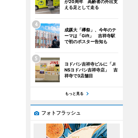
が20周年 高齢者の外出支
える足として走る
成蹊大「欅祭」、今年のテ
ーマは「Gift」 吉祥寺駅
で初のポスター告知も
ヨドバシ吉祥寺ビルに「JI
NSヨドバシ吉祥寺店」 吉
祥寺で3店舗目
もっと見る
フォトフラッシュ