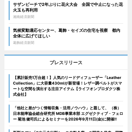
サザンビーチで2年ぶりに花火大会 全国で中止になった花
火玉も再利用
湘南経済新聞
気候変動適応センター、葛飾・セイズの住宅を視察 都内
全体に広げてほしい
葛飾経済新聞
プレスリリース
【累計販売1万台超！】人気のリードディフューザー「Leather
Collection」に大容量430mlが新登場！レザー調ベルトがスマ
ートな空間を演出する注目アイテム【ライフオンプロダクツ株
式会社】
「他社と差がつく情報収集・活用ノウハウ」と題して、 （株）
日本能率協会総合研究所 MDB事業本部 エグゼクティブ・フェロ
ー 菊池 健司氏によるセミナーを2026年9月11日(金)に開催!!