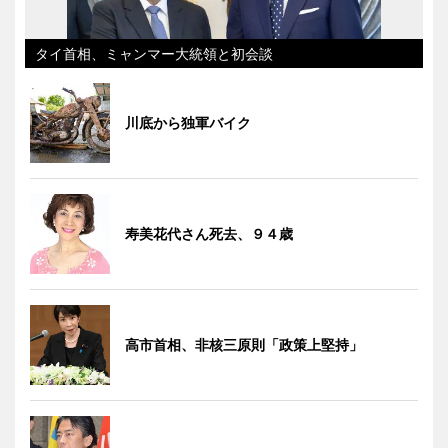
タイ首相、ミャンマー大統領と初会談
川底から独軍バイク
寿美花代さん死去、９４歳
高市首相、非核三原則「政策上堅持」