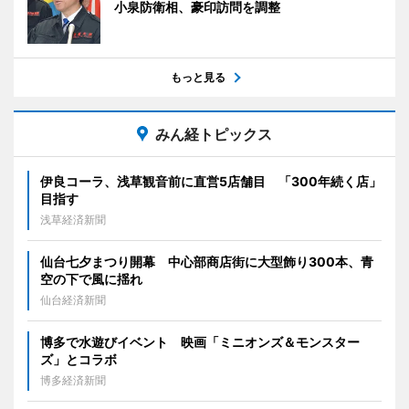
小泉防衛相、豪印訪問を調整
もっと見る
みん経トピックス
伊良コーラ、浅草観音前に直営5店舗目 「300年続く店」
目指す
浅草経済新聞
仙台七夕まつり開幕 中心部商店街に大型飾り300本、青
空の下で風に揺れ
仙台経済新聞
博多で水遊びイベント 映画「ミニオンズ＆モンスター
ズ」とコラボ
博多経済新聞