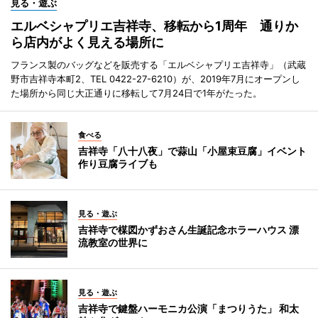
見る・遊ぶ
エルベシャプリエ吉祥寺、移転から1周年 通りか
ら店内がよく見える場所に
フランス製のバッグなどを販売する「エルベシャプリエ吉祥寺」（武蔵
野市吉祥寺本町2、TEL 0422-27-6210）が、2019年7月にオープンし
た場所から同じ大正通りに移転して7月24日で1年がたった。
食べる
吉祥寺「八十八夜」で蒜山「小屋束豆腐」イベント
作り豆腐ライブも
見る・遊ぶ
吉祥寺で楳図かずおさん生誕記念ホラーハウス 漂
流教室の世界に
見る・遊ぶ
吉祥寺で鍵盤ハーモニカ公演「まつりうた」 和太