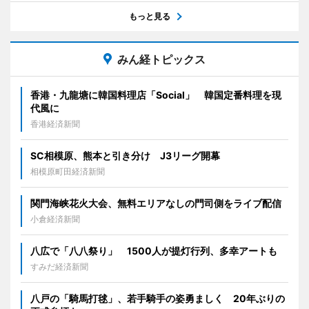
もっと見る
みん経トピックス
香港・九龍塘に韓国料理店「Social」 韓国定番料理を現
代風に
香港経済新聞
SC相模原、熊本と引き分け J3リーグ開幕
相模原町田経済新聞
関門海峡花火大会、無料エリアなしの門司側をライブ配信
小倉経済新聞
八広で「八八祭り」 1500人が提灯行列、多幸アートも
すみだ経済新聞
八戸の「騎馬打毬」、若手騎手の姿勇ましく 20年ぶりの