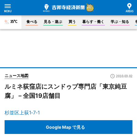
35°C
食べる
見る・遊ぶ
買う
暮らす・働く
学ぶ・知る
ニュース地図
2010.03.02
ルミネ荻窪店にスンドゥブ専門店「東京純豆
腐」－全国19店舗目
杉並区上荻1‐7‐1
Google Map で見る