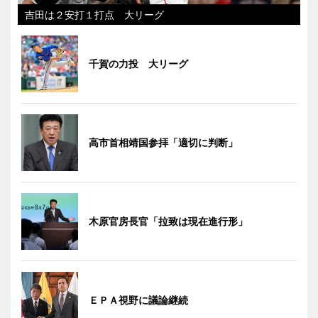
吉田は２安打１打点 大リーグ
千賀の力投 大リーグ
高市首相靖国参拝「適切に判断」
木原官房長官「拉致は現在進行形」
ＥＰＡ視野に議論継続