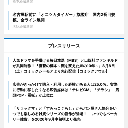
松本経済新聞
名古屋駅前に「オニツカタイガー」旗艦店 国内2番目規
模、全ライン展開
名駅経済新聞
プレスリリース
人気ドラマを手掛ける毎日放送（MBS）と出版社ファンギルド
が共同制作！『復讐の標本～顔を変えた姉の10年～』8月8日
（土）コミックシーモアより先行配信【コミックアウル】
広告がきっかけで購入・利用した経験がある人は25.0％。実際
に行動に移したくなる広告媒体は「テレビCM」「チラシ」「店
頭POP・看板」が上位に
「リラックマ」と「すみっコぐらし」からパン屋さん気分をい
つでも楽しめる雑貨シリーズの新作が登場！ 「いつでもベーカ
リー雑貨」を2026年9月中旬頃より発売