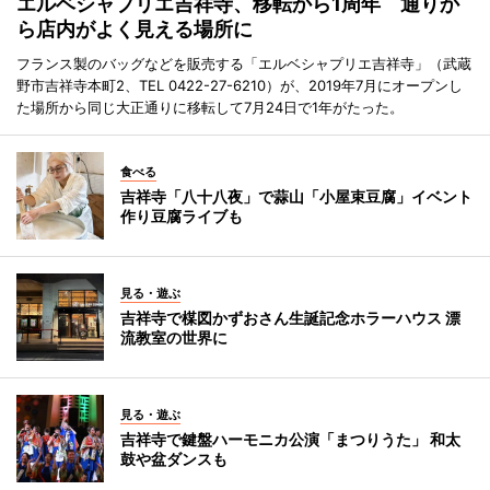
エルベシャプリエ吉祥寺、移転から1周年 通りか
ら店内がよく見える場所に
フランス製のバッグなどを販売する「エルベシャプリエ吉祥寺」（武蔵
野市吉祥寺本町2、TEL 0422-27-6210）が、2019年7月にオープンし
た場所から同じ大正通りに移転して7月24日で1年がたった。
食べる
吉祥寺「八十八夜」で蒜山「小屋束豆腐」イベント
作り豆腐ライブも
見る・遊ぶ
吉祥寺で楳図かずおさん生誕記念ホラーハウス 漂
流教室の世界に
見る・遊ぶ
吉祥寺で鍵盤ハーモニカ公演「まつりうた」 和太
鼓や盆ダンスも