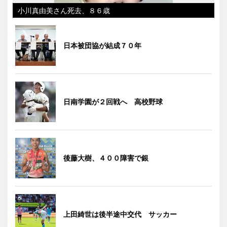
小川真由美さん死去、８６歳
日本被団協が結成７０年
日南学園が２回戦へ 高校野球
後藤大樹、４００障害で銀
上田綺世は後半途中交代 サッカー