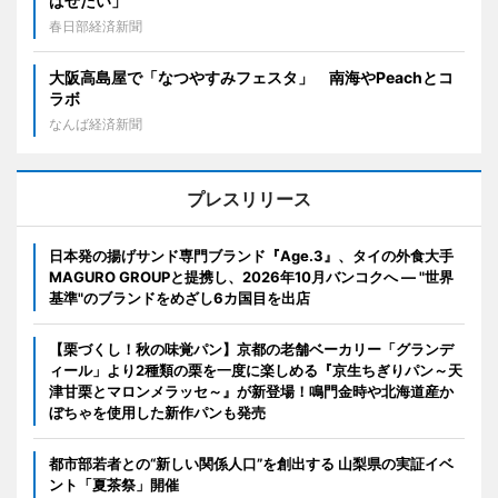
ばせたい」
春日部経済新聞
大阪高島屋で「なつやすみフェスタ」 南海やPeachとコ
ラボ
なんば経済新聞
プレスリリース
日本発の揚げサンド専門ブランド『Age.3』、タイの外食大手
MAGURO GROUPと提携し、2026年10月バンコクへ ― "世界
基準"のブランドをめざし6カ国目を出店
【栗づくし！秋の味覚パン】京都の老舗ベーカリー「グランデ
ィール」より2種類の栗を一度に楽しめる『京生ちぎりパン～天
津甘栗とマロンメラッセ～』が新登場！鳴門金時や北海道産か
ぼちゃを使用した新作パンも発売
都市部若者との“新しい関係人口”を創出する 山梨県の実証イベ
ント「夏茶祭」開催