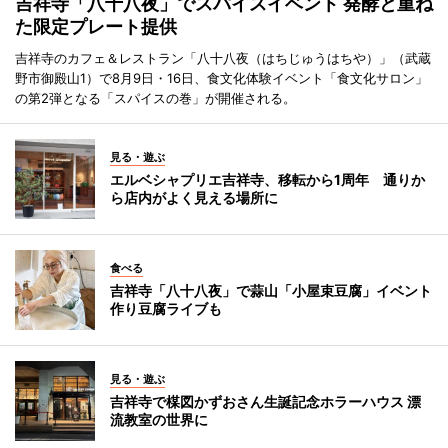
吉祥寺「八十八夜」でスパイスイベント 発酵と重ね
た限定プレート提供
吉祥寺のカフェ＆レストラン「八十八夜（はちじゅうはちや）」（武蔵
野市御殿山1）で8月9日・16日、食文化体験イベント「食文化サロン」
の第2弾となる「スパイスの巻」が開催される。
見る・遊ぶ
エルベシャプリエ吉祥寺、移転から1周年 通りか
ら店内がよく見える場所に
食べる
吉祥寺「八十八夜」で蒜山「小屋束豆腐」イベント
作り豆腐ライブも
見る・遊ぶ
吉祥寺で楳図かずおさん生誕記念ホラーハウス 漂
流教室の世界に