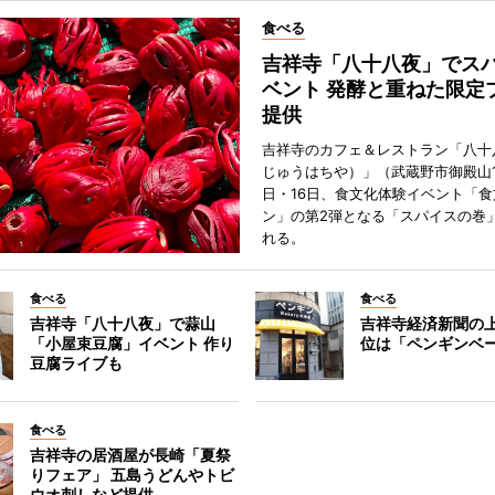
食べる
吉祥寺「八十八夜」でス
ベント 発酵と重ねた限定
提供
吉祥寺のカフェ＆レストラン「八十
じゅうはちや）」（武蔵野市御殿山1
日・16日、食文化体験イベント「食
ン」の第2弾となる「スパイスの巻
れる。
食べる
食べる
吉祥寺「八十八夜」で蒜山
吉祥寺経済新聞の上
「小屋束豆腐」イベント 作り
位は「ペンギンベ
豆腐ライブも
食べる
吉祥寺の居酒屋が長崎「夏祭
りフェア」 五島うどんやトビ
ウオ刺しなど提供