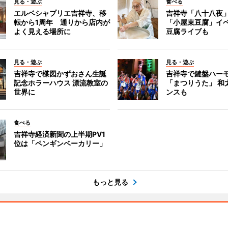
見る・遊ぶ
食べる
エルベシャプリエ吉祥寺、移
吉祥寺「八十八夜
転から1周年 通りから店内が
「小屋束豆腐」イベ
よく見える場所に
豆腐ライブも
見る・遊ぶ
見る・遊ぶ
吉祥寺で楳図かずおさん生誕
吉祥寺で鍵盤ハー
記念ホラーハウス 漂流教室の
「まつりうた」 和
世界に
ンスも
食べる
吉祥寺経済新聞の上半期PV1
位は「ペンギンベーカリー」
もっと見る