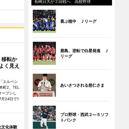
長崎日大が２回戦へ 高校野球
喜ぶ植中 Ｊリーグ
鹿島、逆転で白星発進 Ｊ
リーグ
、移転か
よく見え
「エルベシ
あいさつされる悠仁さま
町2、TEL
にオープンし
月24日で1
プロ野球・西武２―５ソフ
トバンク
欧文化体験