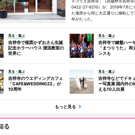
ャプリエ吉祥寺」（武蔵野市吉祥寺本
0422-27-6210）が、2019年7月
た場所から同じ大正通りに移転して7
年がたった。
見る・遊ぶ
見る・遊ぶ
吉祥寺で楳図かずおさん生誕
吉祥寺で鍵盤ハー
記念ホラーハウス 漂流教室の
「まつりうた」 和
世界に
ンスも
見る・遊ぶ
見る・遊ぶ
吉祥寺のウエディングカフェ
吉祥寺などでドキ
「CAFE&WEDDING22」が
ー写真展 国内外の
10周年
える10人出展
もっと見る
知る