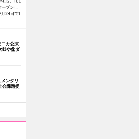
町2、TEL
にオープンし
月24日で1
モニカ公演
太鼓や盆ダ
ュメンタリ
社会課題捉