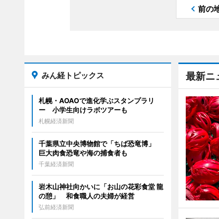
前の
みん経トピックス
最新ニ
札幌・AOAOで進化学ぶスタンプラリ
ー 小学生向けラボツアーも
札幌経済新聞
千葉県立中央博物館で「ちば恐竜博」
巨大肉食恐竜や海の捕食者も
千葉経済新聞
岩木山神社向かいに「お山の花彩食堂 龍
の憩」 和食職人の夫婦が経営
弘前経済新聞