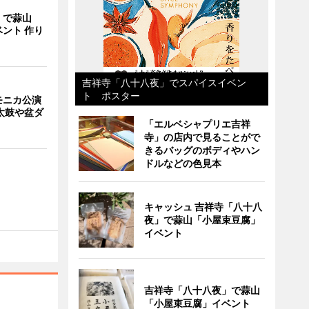
」で蒜山
ント 作り
吉祥寺「八十八夜」でスパイスイベン
ト ポスター
モニカ公演
太鼓や盆ダ
「エルベシャプリエ吉祥
寺」の店内で見ることがで
きるバッグのボディやハン
ドルなどの色見本
キャッシュ 吉祥寺「八十八
夜」で蒜山「小屋束豆腐」
イベント
吉祥寺「八十八夜」で蒜山
「小屋束豆腐」イベント