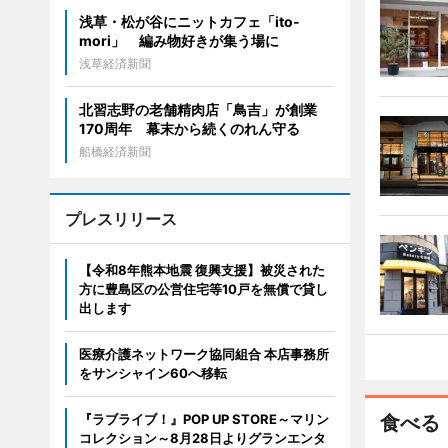
浅草・松が谷にニットカフェ「ito-
mori」 編み物好きが集う場に
浅草経済新聞
北習志野の老舗精肉店「鳥吉」が創業
170周年 幕末から続くのれん守る
船橋経済新聞
プレスリリース
【令和8年熊本地震 復興支援】被災された
方に豊島区の公営住宅等10戸を無償で貸し
出します
医療介護ネットワーク協同組合 本店事務所
をサンシャイン60へ移転
『ラブライブ！』POP UP STORE～マリン
食べる
コレクション～8月28日よりグランエンタ