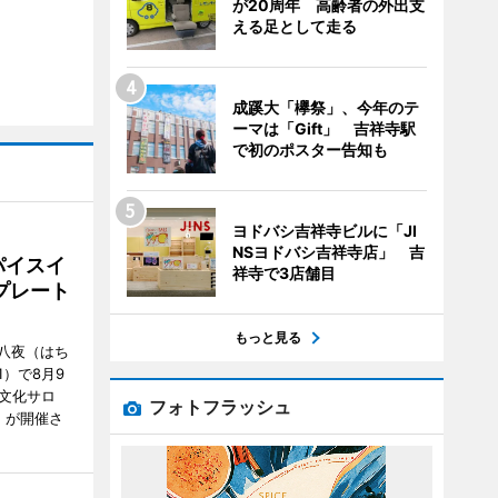
が20周年 高齢者の外出支
える足として走る
成蹊大「欅祭」、今年のテ
ーマは「Gift」 吉祥寺駅
で初のポスター告知も
ヨドバシ吉祥寺ビルに「JI
NSヨドバシ吉祥寺店」 吉
パイスイ
祥寺で3店舗目
プレート
もっと見る
八夜（はち
）で8月9
文化サロ
フォトフラッシュ
」が開催さ