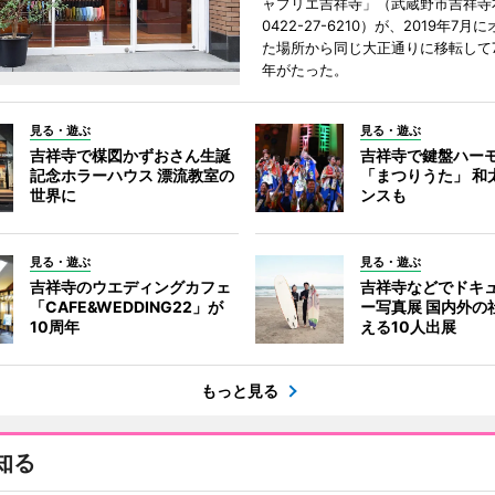
ャプリエ吉祥寺」（武蔵野市吉祥寺本
0422-27-6210）が、2019年7月
た場所から同じ大正通りに移転して7
年がたった。
見る・遊ぶ
見る・遊ぶ
吉祥寺で楳図かずおさん生誕
吉祥寺で鍵盤ハー
記念ホラーハウス 漂流教室の
「まつりうた」 和
世界に
ンスも
見る・遊ぶ
見る・遊ぶ
吉祥寺のウエディングカフェ
吉祥寺などでドキ
「CAFE&WEDDING22」が
ー写真展 国内外の
10周年
える10人出展
もっと見る
知る