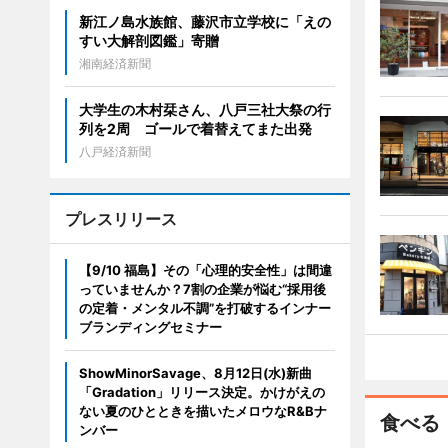
新江ノ島水族館、藤沢市立学校に「えの
すい大解剖図鑑」寄贈
湘南経済新聞
大学生の木村栞さん、八戸三社大祭の行
列を2周 ゴールで着替えてまた出発
八戸経済新聞
プレスリリース
【9/10 福島】その「心理的安全性」は間違
っていませんか？7割の企業が悩む“採用後
の定着・メンタル不調”を打破するインナー
ブランディングセミナー
ShowMinorSavage、8月12日(水)新曲
「Gradation」リリース決定。かけがえの
ない夏のひとときを描いたメロウなR&Bナ
食べる
ンバー