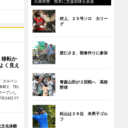
兵庫県警、熊本に支援部隊を派遣
村上、２５号ソロ 大リー
グ
悠仁さま、朝食作りに参加
、移転か
よく見え
「エルベシ
青森山田が２回戦へ 高校
町2、TEL
野球
にオープンし
月24日で1
松山は２６位 米男子ゴル
フ
欧文化体験