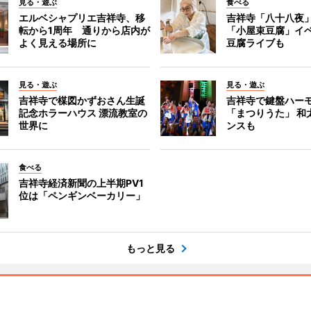
見る・遊ぶ
食べる
エルベシャプリエ吉祥寺、移
吉祥寺「八十八夜
転から1周年 通りから店内が
「小屋束豆腐」イベ
よく見える場所に
豆腐ライブも
見る・遊ぶ
見る・遊ぶ
吉祥寺で楳図かずおさん生誕
吉祥寺で鍵盤ハー
記念ホラーハウス 漂流教室の
「まつりうた」 和
世界に
ンスも
食べる
吉祥寺経済新聞の上半期PV1
位は「ペンギンベーカリー」
もっと見る