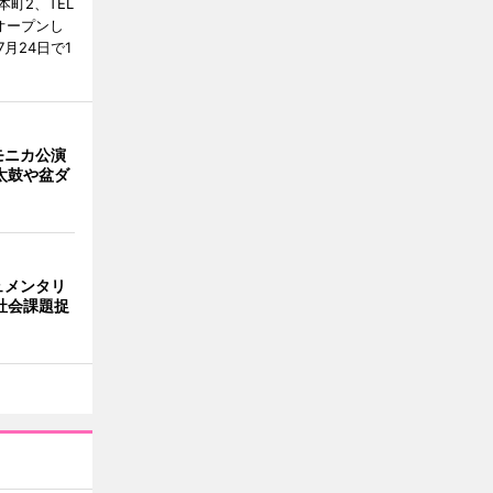
町2、TEL
にオープンし
月24日で1
モニカ公演
太鼓や盆ダ
ュメンタリ
社会課題捉