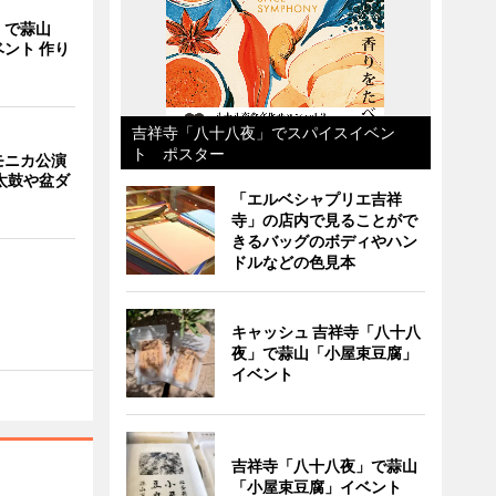
」で蒜山
ント 作り
吉祥寺「八十八夜」でスパイスイベン
ト ポスター
モニカ公演
太鼓や盆ダ
「エルベシャプリエ吉祥
寺」の店内で見ることがで
きるバッグのボディやハン
ドルなどの色見本
キャッシュ 吉祥寺「八十八
夜」で蒜山「小屋束豆腐」
イベント
吉祥寺「八十八夜」で蒜山
「小屋束豆腐」イベント