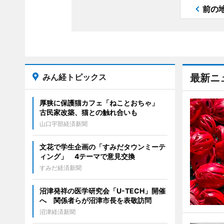
前の
みん経トピックス
最新ニ
厚狭に保護猫カフェ「ねことおちゃ」
古民家改築、猫との触れ合いも
山口宇部経済新聞
文花で学生企画の「すみだタウンミーテ
ィング」 4テーマで意見交換
すみだ経済新聞
沼津発祥の医学研究会「U-TECH」開催
へ 関係者らが沼津市長を表敬訪問
沼津経済新聞