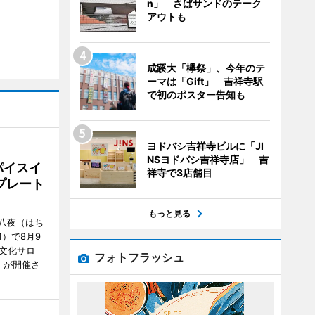
n」 さばサンドのテーク
アウトも
成蹊大「欅祭」、今年のテ
ーマは「Gift」 吉祥寺駅
で初のポスター告知も
ヨドバシ吉祥寺ビルに「JI
NSヨドバシ吉祥寺店」 吉
パイスイ
祥寺で3店舗目
プレート
もっと見る
八夜（はち
）で8月9
文化サロ
フォトフラッシュ
」が開催さ