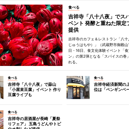
食べる
吉祥寺「八十八夜」でス
ベント 発酵と重ねた限定
提供
吉祥寺のカフェ＆レストラン「八十
じゅうはちや）」（武蔵野市御殿山1
日・16日、食文化体験イベント「食
ン」の第2弾となる「スパイスの巻
れる。
食べる
食べる
吉祥寺「八十八夜」で蒜山
吉祥寺経済新聞の上
「小屋束豆腐」イベント 作り
位は「ペンギンベ
豆腐ライブも
食べる
吉祥寺の居酒屋が長崎「夏祭
りフェア」 五島うどんやトビ
ウオ刺しなど提供