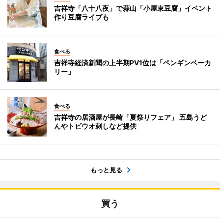
吉祥寺「八十八夜」で蒜山「小屋束豆腐」イベント
作り豆腐ライブも
食べる
吉祥寺経済新聞の上半期PV1位は「ペンギンベーカ
リー」
食べる
吉祥寺の居酒屋が長崎「夏祭りフェア」 五島うど
んやトビウオ刺しなど提供
もっと見る
買う