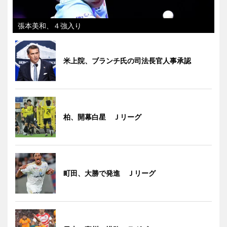
張本美和、４強入り
米上院、ブランチ氏の司法長官人事承認
柏、開幕白星 Ｊリーグ
町田、大勝で発進 Ｊリーグ