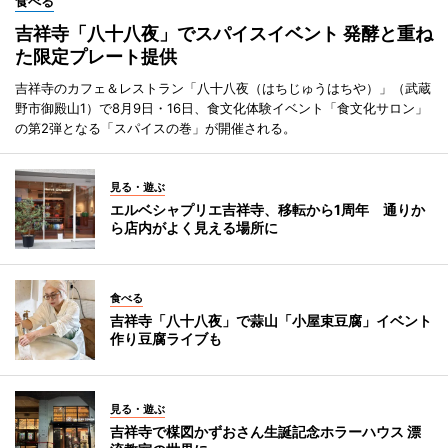
食べる
吉祥寺「八十八夜」でスパイスイベント 発酵と重ね
た限定プレート提供
吉祥寺のカフェ＆レストラン「八十八夜（はちじゅうはちや）」（武蔵
野市御殿山1）で8月9日・16日、食文化体験イベント「食文化サロン」
の第2弾となる「スパイスの巻」が開催される。
見る・遊ぶ
エルベシャプリエ吉祥寺、移転から1周年 通りか
ら店内がよく見える場所に
食べる
吉祥寺「八十八夜」で蒜山「小屋束豆腐」イベント
作り豆腐ライブも
見る・遊ぶ
吉祥寺で楳図かずおさん生誕記念ホラーハウス 漂