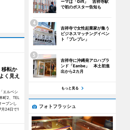
ーマは「Gift」 吉祥寺駅
で初のポスター告知も
吉祥寺で女性起業家が集う
ビジネスマッチングイベン
ト「プレプレ」
吉祥寺に沖縄発アロハブラ
ンド「Eanbe」 本土初進
、移転か
出から2カ月
よく見え
もっと見る
「エルベシ
町2、TEL
にオープンし
フォトフラッシュ
月24日で1