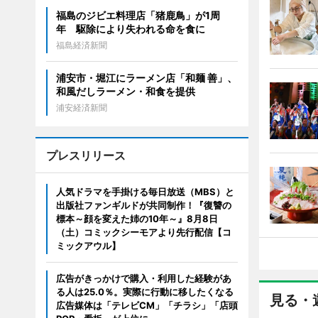
福島のジビエ料理店「猪鹿鳥」が1周
年 駆除により失われる命を食に
福島経済新聞
浦安市・堀江にラーメン店「和麺 善」、
和風だしラーメン・和食を提供
浦安経済新聞
プレスリリース
人気ドラマを手掛ける毎日放送（MBS）と
出版社ファンギルドが共同制作！『復讐の
標本～顔を変えた姉の10年～』8月8日
（土）コミックシーモアより先行配信【コ
ミックアウル】
広告がきっかけで購入・利用した経験があ
る人は25.0％。実際に行動に移したくなる
見る・
広告媒体は「テレビCM」「チラシ」「店頭