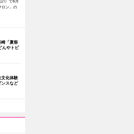
山1）で8月
サロン」の
長崎「夏祭
どんやトビ
欧文化体験
ダンスなど