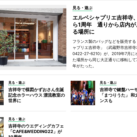
見る・遊ぶ
エルベシャプリエ吉祥寺
ら1周年 通りから店内が
る場所に
フランス製のバッグなどを販売する
ャプリエ吉祥寺」（武蔵野市吉祥寺本
0422-27-6210）が、2019年7月
た場所から同じ大正通りに移転して7
年がたった。
見る・遊ぶ
見る・遊ぶ
吉祥寺で楳図かずおさん生誕
吉祥寺で鍵盤ハー
記念ホラーハウス 漂流教室の
「まつりうた」 和
世界に
ンスも
見る・遊ぶ
吉祥寺のウエディングカフェ
「CAFE&WEDDING22」が
10周年