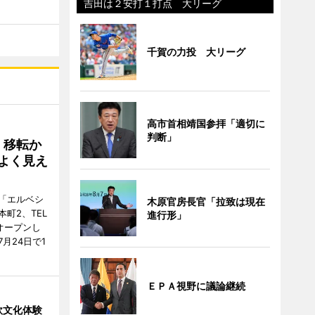
吉田は２安打１打点 大リーグ
千賀の力投 大リーグ
高市首相靖国参拝「適切に
判断」
、移転か
よく見え
「エルベシ
木原官房長官「拉致は現在
町2、TEL
進行形」
にオープンし
月24日で1
ＥＰＡ視野に議論継続
欧文化体験