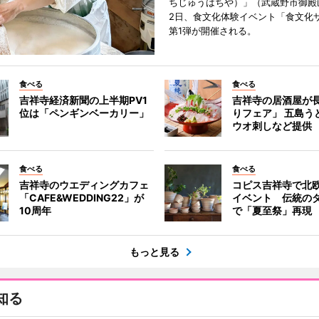
ちじゅうはちや）」（武蔵野市御殿
2日、食文化体験イベント「食文化
第1弾が開催される。
食べる
食べる
吉祥寺経済新聞の上半期PV1
吉祥寺の居酒屋が
位は「ペンギンベーカリー」
りフェア」 五島う
ウオ刺しなど提供
食べる
食べる
吉祥寺のウエディングカフェ
コピス吉祥寺で北
「CAFE&WEDDING22」が
イベント 伝統の
10周年
で「夏至祭」再現
もっと見る
知る