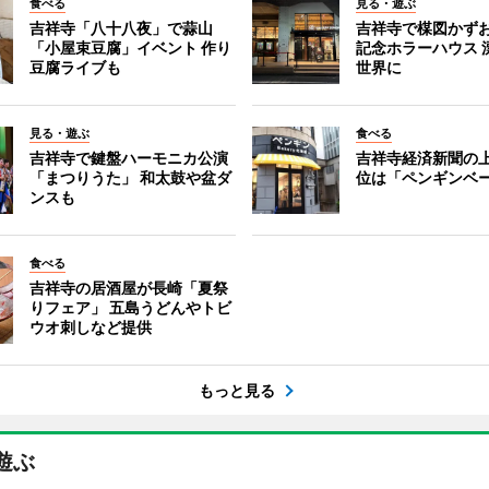
食べる
見る・遊ぶ
吉祥寺「八十八夜」で蒜山
吉祥寺で楳図かず
「小屋束豆腐」イベント 作り
記念ホラーハウス 
豆腐ライブも
世界に
見る・遊ぶ
食べる
吉祥寺で鍵盤ハーモニカ公演
吉祥寺経済新聞の上
「まつりうた」 和太鼓や盆ダ
位は「ペンギンベ
ンスも
食べる
吉祥寺の居酒屋が長崎「夏祭
りフェア」 五島うどんやトビ
ウオ刺しなど提供
もっと見る
遊ぶ