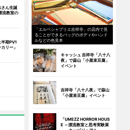
おさん生誕
漂流教室の
「エルベシャプリエ吉祥寺」の店内で見
ることができるバッグのボディやハンド
ルなどの色見本
半期PV1
ーカリー」
キャッシュ 吉祥寺「八十八
夜」で蒜山「小屋束豆腐」
イベント
吉祥寺「八十八夜」で蒜山
「小屋束豆腐」イベント
「UMEZZ HORROR HOUS
E ～漂流教室と思考実験展