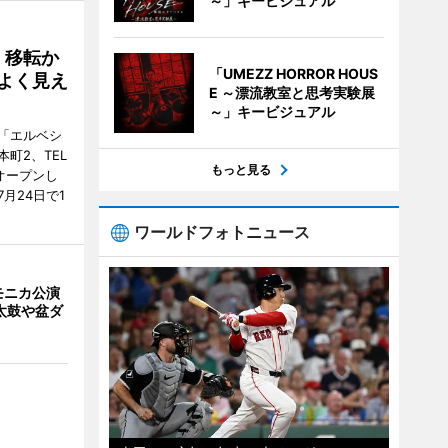
～」キービジュアル
、移転か
「UMEZZ HORROR HOUS
よく見え
E ～漂流教室と思考実験展
～」キービジュアル
「エルベシ
町2、TEL
もっと見る
にオープンし
月24日で1
ワールドフォトニュース
モニカ公演
太鼓や盆ダ