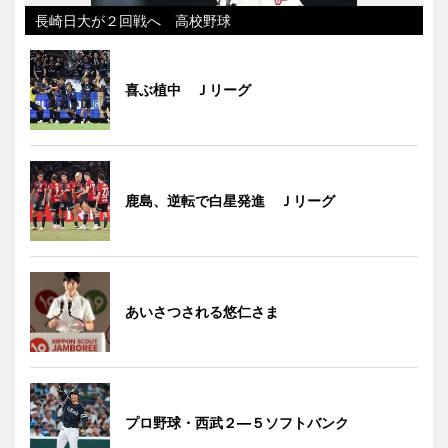
長崎日大が２回戦へ 高校野球
喜ぶ植中 Ｊリーグ
鹿島、逆転で白星発進 Ｊリーグ
あいさつされる悠仁さま
プロ野球・西武２―５ソフトバンク