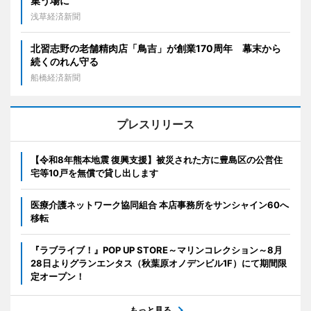
集う場に
浅草経済新聞
北習志野の老舗精肉店「鳥吉」が創業170周年 幕末から
続くのれん守る
船橋経済新聞
プレスリリース
【令和8年熊本地震 復興支援】被災された方に豊島区の公営住
宅等10戸を無償で貸し出します
医療介護ネットワーク協同組合 本店事務所をサンシャイン60へ
移転
『ラブライブ！』POP UP STORE～マリンコレクション～8月
28日よりグランエンタス（秋葉原オノデンビル1F）にて期間限
定オープン！
もっと見る