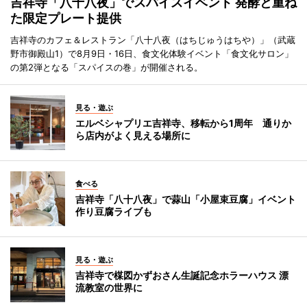
吉祥寺「八十八夜」でスパイスイベント 発酵と重ね
た限定プレート提供
吉祥寺のカフェ＆レストラン「八十八夜（はちじゅうはちや）」（武蔵
野市御殿山1）で8月9日・16日、食文化体験イベント「食文化サロン」
の第2弾となる「スパイスの巻」が開催される。
見る・遊ぶ
エルベシャプリエ吉祥寺、移転から1周年 通りか
ら店内がよく見える場所に
食べる
吉祥寺「八十八夜」で蒜山「小屋束豆腐」イベント
作り豆腐ライブも
見る・遊ぶ
吉祥寺で楳図かずおさん生誕記念ホラーハウス 漂
流教室の世界に