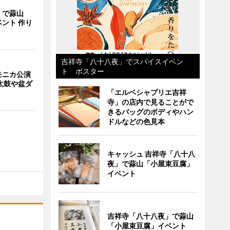
」で蒜山
ント 作り
吉祥寺「八十八夜」でスパイスイベン
ト ポスター
モニカ公演
太鼓や盆ダ
「エルベシャプリエ吉祥
寺」の店内で見ることがで
きるバッグのボディやハン
ドルなどの色見本
キャッシュ 吉祥寺「八十八
夜」で蒜山「小屋束豆腐」
イベント
吉祥寺「八十八夜」で蒜山
「小屋束豆腐」イベント