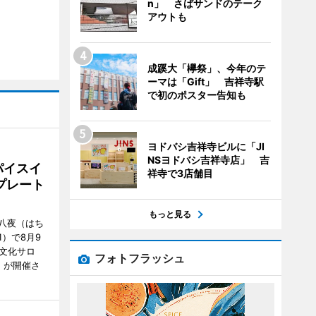
n」 さばサンドのテーク
アウトも
成蹊大「欅祭」、今年のテ
ーマは「Gift」 吉祥寺駅
で初のポスター告知も
ヨドバシ吉祥寺ビルに「JI
NSヨドバシ吉祥寺店」 吉
パイスイ
祥寺で3店舗目
プレート
もっと見る
八夜（はち
）で8月9
文化サロ
フォトフラッシュ
」が開催さ