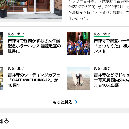
ャプリエ吉祥寺」（武蔵野市吉祥寺本
0422-27-6210）が、2019年7月
た場所から同じ大正通りに移転して7
年がたった。
見る・遊ぶ
見る・遊ぶ
吉祥寺で楳図かずおさん生誕
吉祥寺で鍵盤ハー
記念ホラーハウス 漂流教室の
「まつりうた」 和
世界に
ンスも
見る・遊ぶ
見る・遊ぶ
吉祥寺のウエディングカフェ
吉祥寺などでドキ
「CAFE&WEDDING22」が
ー写真展 国内外の
10周年
える10人出展
もっと見る
知る