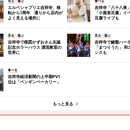
見る・遊ぶ
食べる
エルベシャプリエ吉祥寺、移
吉祥寺「八十八夜
転から1周年 通りから店内が
「小屋束豆腐」イベ
よく見える場所に
豆腐ライブも
見る・遊ぶ
見る・遊ぶ
吉祥寺で楳図かずおさん生誕
吉祥寺で鍵盤ハー
記念ホラーハウス 漂流教室の
「まつりうた」 和
世界に
ンスも
食べる
吉祥寺経済新聞の上半期PV1
位は「ペンギンベーカリー」
もっと見る