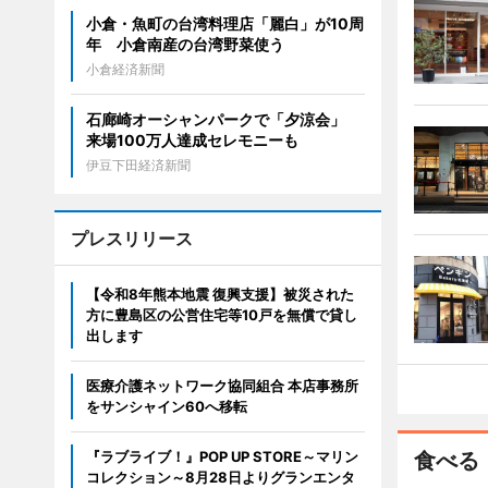
小倉・魚町の台湾料理店「麗白」が10周
年 小倉南産の台湾野菜使う
小倉経済新聞
石廊崎オーシャンパークで「夕涼会」
来場100万人達成セレモニーも
伊豆下田経済新聞
プレスリリース
【令和8年熊本地震 復興支援】被災された
方に豊島区の公営住宅等10戸を無償で貸し
出します
医療介護ネットワーク協同組合 本店事務所
をサンシャイン60へ移転
『ラブライブ！』POP UP STORE～マリン
食べる
コレクション～8月28日よりグランエンタ