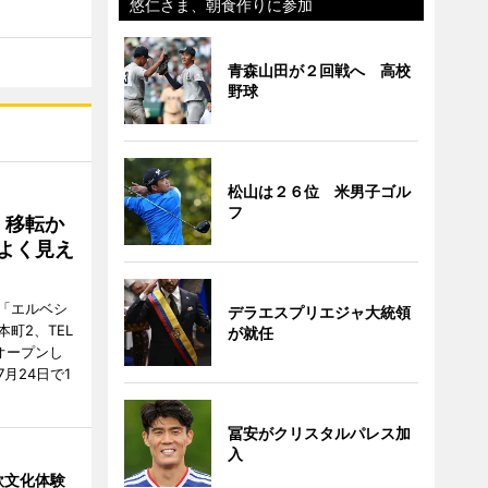
悠仁さま、朝食作りに参加
青森山田が２回戦へ 高校
野球
松山は２６位 米男子ゴル
フ
、移転か
よく見え
「エルベシ
デラエスプリエジャ大統領
町2、TEL
が就任
にオープンし
月24日で1
冨安がクリスタルパレス加
入
欧文化体験