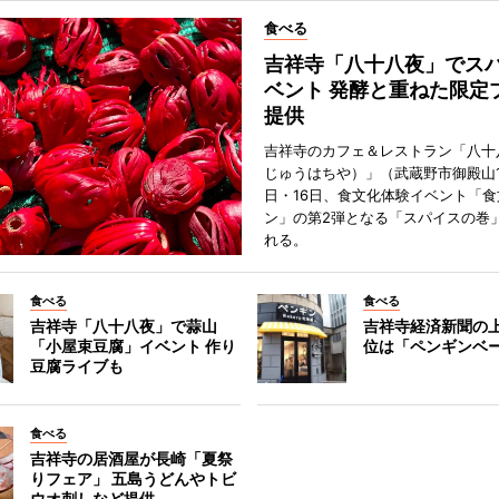
食べる
吉祥寺「八十八夜」でス
ベント 発酵と重ねた限定
提供
吉祥寺のカフェ＆レストラン「八十
じゅうはちや）」（武蔵野市御殿山1
日・16日、食文化体験イベント「食
ン」の第2弾となる「スパイスの巻
れる。
食べる
食べる
吉祥寺「八十八夜」で蒜山
吉祥寺経済新聞の上
「小屋束豆腐」イベント 作り
位は「ペンギンベ
豆腐ライブも
食べる
吉祥寺の居酒屋が長崎「夏祭
りフェア」 五島うどんやトビ
ウオ刺しなど提供