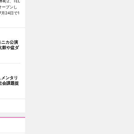
町2、TEL
にオープンし
月24日で1
モニカ公演
太鼓や盆ダ
ュメンタリ
社会課題捉