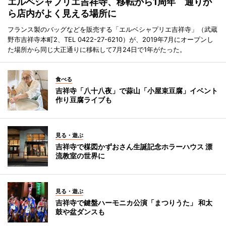
エルベシャプリエ吉祥寺、移転から1周年 通りか
ら店内がよく見える場所に
フランス製のバッグなどを販売する「エルベシャプリエ吉祥寺」（武蔵
野市吉祥寺本町2、TEL 0422-27-6210）が、2019年7月にオープンし
た場所から同じ大正通りに移転して7月24日で1年がたった。
食べる
吉祥寺「八十八夜」で蒜山「小屋束豆腐」イベント
作り豆腐ライブも
見る・遊ぶ
吉祥寺で楳図かずおさん生誕記念ホラーハウス 漂
流教室の世界に
見る・遊ぶ
吉祥寺で鍵盤ハーモニカ公演「まつりうた」 和太
鼓や盆ダンスも