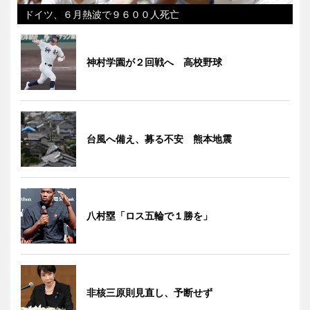
ドイツ、６月熱波で９６００人死亡
神村学園が２回戦へ 高校野球
台風へ備え、募る不安 熊本地震
八村塁「ロス五輪で１勝を」
非核三原則見直し、予断せず