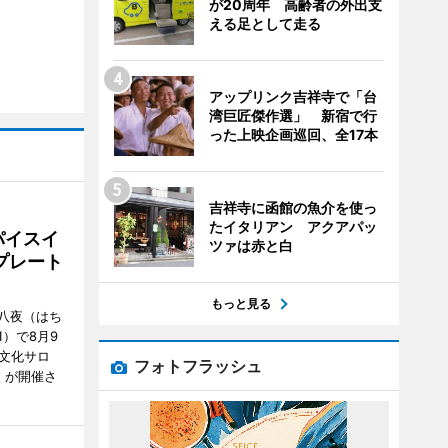
が20周年 高齢者の外出支
える足として走る
アップリンク吉祥寺で「台
湾巨匠傑作選」 新宿で行
った上映企画巡回、全17本
吉祥寺に函館の魚介を使っ
たイタリアン アクアパッ
パイスイ
ツァは赤と白
プレート
もっと見る
八夜（はち
）で8月9
文化サロ
フォトフラッシュ
」が開催さ