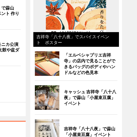
」で蒜山
ント 作り
吉祥寺「八十八夜」でスパイスイベン
ト ポスター
モニカ公演
太鼓や盆ダ
「エルベシャプリエ吉祥
寺」の店内で見ることがで
きるバッグのボディやハン
ドルなどの色見本
キャッシュ 吉祥寺「八十八
夜」で蒜山「小屋束豆腐」
イベント
吉祥寺「八十八夜」で蒜山
「小屋束豆腐」イベント