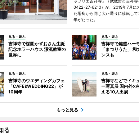
ャプリエ吉祥寺」（武蔵野市吉祥寺本
0422-27-6210）が、2019年7月
た場所から同じ大正通りに移転して7
年がたった。
見る・遊ぶ
見る・遊ぶ
吉祥寺で楳図かずおさん生誕
吉祥寺で鍵盤ハー
記念ホラーハウス 漂流教室の
「まつりうた」 和
世界に
ンスも
見る・遊ぶ
見る・遊ぶ
吉祥寺のウエディングカフェ
吉祥寺などでドキ
「CAFE&WEDDING22」が
ー写真展 国内外の
10周年
える10人出展
もっと見る
知る