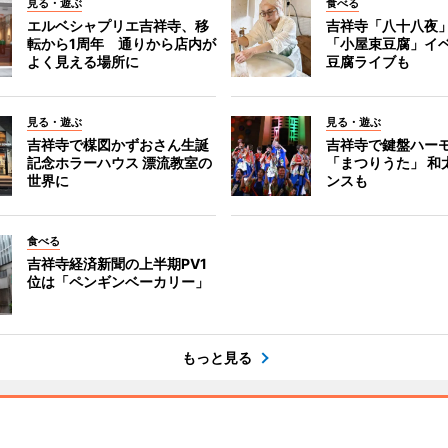
見る・遊ぶ
食べる
エルベシャプリエ吉祥寺、移
吉祥寺「八十八夜
転から1周年 通りから店内が
「小屋束豆腐」イベ
よく見える場所に
豆腐ライブも
見る・遊ぶ
見る・遊ぶ
吉祥寺で楳図かずおさん生誕
吉祥寺で鍵盤ハー
記念ホラーハウス 漂流教室の
「まつりうた」 和
世界に
ンスも
食べる
吉祥寺経済新聞の上半期PV1
位は「ペンギンベーカリー」
もっと見る