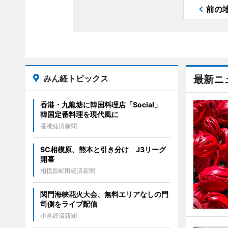
前の
みん経トピックス
最新ニ
香港・九龍塘に韓国料理店「Social」
韓国定番料理を現代風に
香港経済新聞
SC相模原、熊本と引き分け J3リーグ
開幕
相模原町田経済新聞
関門海峡花火大会、無料エリアなしの門
司側をライブ配信
小倉経済新聞