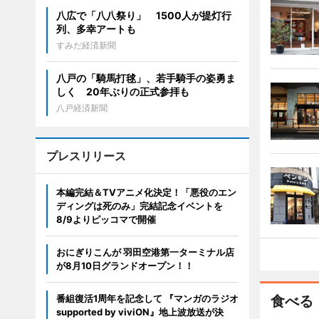
八広で「八八祭り」 1500人が提灯行
列、多幸アートも
すみだ経済新聞
八戸の「騎馬打毬」、若手騎手の姿勇ま
しく 20年ぶりの正式参拝も
八戸経済新聞
プレスリリース
本編完結＆TVアニメ化決定！「悪役のエン
ディングは死のみ」完結記念イベントを
8/9よりピッコマで開催
おにぎりこんが 羽田空港第一ターミナル店
が8月10日グランドオープン！！
番組復活1周年を記念して 『マンガのラジオ
食べる
supported by viviON』地上波放送が決