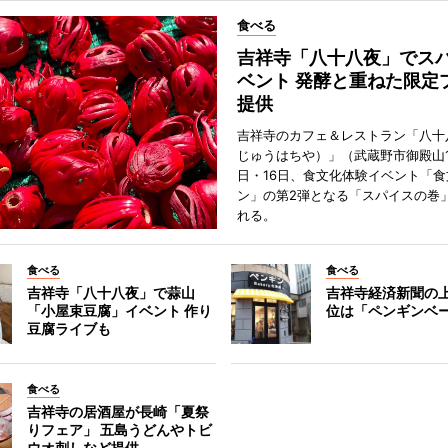
食べる
吉祥寺「八十八夜」でス
ベント 発酵と重ねた限定
提供
吉祥寺のカフェ＆レストラン「八十
じゅうはちや）」（武蔵野市御殿山1
日・16日、食文化体験イベント「食
ン」の第2弾となる「スパイスの巻
れる。
食べる
食べる
吉祥寺「八十八夜」で蒜山
吉祥寺経済新聞の上
「小屋束豆腐」イベント 作り
位は「ペンギンベ
豆腐ライブも
食べる
吉祥寺の居酒屋が長崎「夏祭
りフェア」 五島うどんやトビ
ウオ刺しなど提供