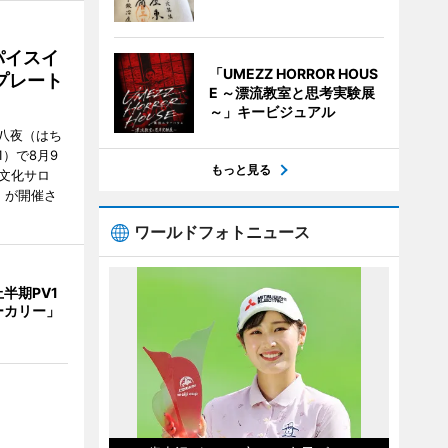
パイスイ
「UMEZZ HORROR HOUS
プレート
E ～漂流教室と思考実験展
～」キービジュアル
八夜（はち
）で8月9
もっと見る
文化サロ
」が開催さ
ワールドフォトニュース
半期PV1
ーカリー」