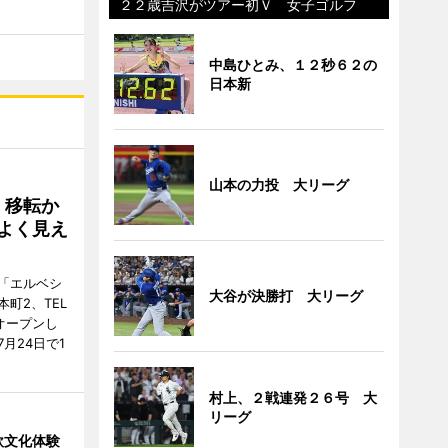
２２歳吉沢がツアー初Ｖ 女子ゴルフ
中島ひとみ、１２秒６２の
日本新
山本の力投 大リーグ
、移転か
よく見え
「エルベシ
大谷が決勝打 大リーグ
町2、TEL
にオープンし
月24日で1
村上、２戦連発２６号 大
リーグ
欧文化体験