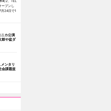
町2、TEL
にオープンし
月24日で1
モニカ公演
太鼓や盆ダ
ュメンタリ
社会課題捉