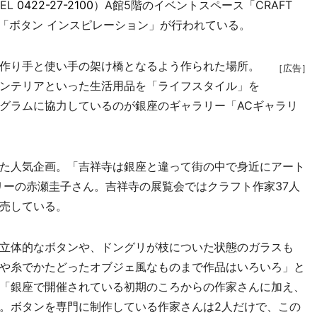
EL
0422-27-2100
）A館5階のイベントスペース「CRAFT
展「ボタン インスピレーション」が行われている。
作り手と使い手の架け橋となるよう作られた場所。
［広告］
ンテリアといった生活用品を「ライフスタイル」を
グラムに協力しているのが銀座のギャラリー「ACギャラリ
た人気企画。「吉祥寺は銀座と違って街の中で身近にアート
リーの赤瀬圭子さん。吉祥寺の展覧会ではクラフト作家37人
売している。
立体的なボタンや、ドングリが枝についた状態のガラスも
や糸でかたどったオブジェ風なものまで作品はいろいろ」と
「銀座で開催されている初期のころからの作家さんに加え、
。ボタンを専門に制作している作家さんは2人だけで、この