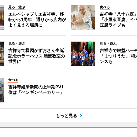
見る・遊ぶ
食べる
エルベシャプリエ吉祥寺、移
吉祥寺「八十八夜
転から1周年 通りから店内が
「小屋束豆腐」イベ
よく見える場所に
豆腐ライブも
見る・遊ぶ
見る・遊ぶ
吉祥寺で楳図かずおさん生誕
吉祥寺で鍵盤ハー
記念ホラーハウス 漂流教室の
「まつりうた」 和
世界に
ンスも
食べる
吉祥寺経済新聞の上半期PV1
位は「ペンギンベーカリー」
もっと見る