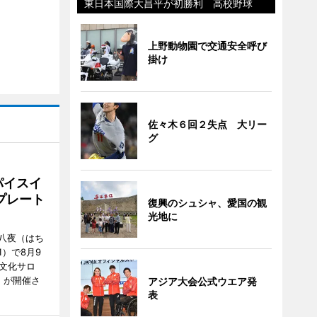
東日本国際大昌平が初勝利 高校野球
上野動物園で交通安全呼び
掛け
佐々木６回２失点 大リー
グ
パイスイ
プレート
復興のシュシャ、愛国の観
光地に
八夜（はち
）で8月9
文化サロ
」が開催さ
アジア大会公式ウエア発
表