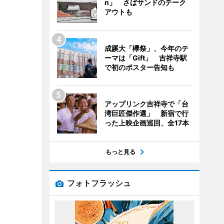
n」 さばサンドのテーク
アウトも
成蹊大「欅祭」、今年のテ
ーマは「Gift」 吉祥寺駅
で初のポスター告知も
アップリンク吉祥寺で「台
湾巨匠傑作選」 新宿で行
った上映企画巡回、全17本
もっと見る
フォトフラッシュ