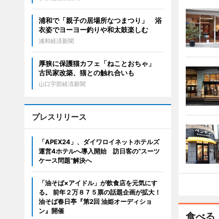
浦和で「親子の居場所なつまつり」 浴
衣姿でヨーヨー釣りや和太鼓楽しむ
浦和経済新聞
厚狭に保護猫カフェ「ねことおちゃ」
古民家改築、猫との触れ合いも
山口宇部経済新聞
プレスリリース
「APEX24」、ダイワロイネットホテルズ
運営4ホテルへ導入開始 訪日客の“スーツ
ケース問題”解決へ
「油そば×アイドル」が飲食店を元気にす
る。 前年２万８７５票の話題企画が拡大！
油そば春日亭『第2回 油姫オーディショ
ン』開催
食べる