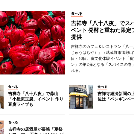
食べる
吉祥寺「八十八夜」でス
ベント 発酵と重ねた限定
提供
吉祥寺のカフェ＆レストラン「八十
じゅうはちや）」（武蔵野市御殿山1
日・16日、食文化体験イベント「食
ン」の第2弾となる「スパイスの巻
れる。
食べる
食べる
吉祥寺「八十八夜」で蒜山
吉祥寺経済新聞の上
「小屋束豆腐」イベント 作り
位は「ペンギンベ
豆腐ライブも
食べる
吉祥寺の居酒屋が長崎「夏祭