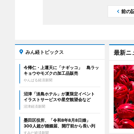
前の
みん経トピックス
最新ニ
今帰仁・上運天に「ナギッコ」 島ラッ
キョウやモズクの加工品販売
やんばる経済新聞
沼津「淡島ホテル」が夏限定イベント
イラストサービスや星空観望会など
沼津経済新聞
墨田区役所、「令和8年8月8日婚」
300人超が婚姻届、開庁前から長い列
すみだ経済新聞