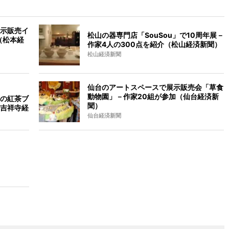
示販売イ
松山の器専門店「SouSou」で10周年展－
（松本経
作家4人の300点を紹介（松山経済新聞）
松山経済新聞
仙台のアートスペースで展示販売会「草食
動物園」－作家20組が参加（仙台経済新
の紅茶ブ
聞）
吉祥寺経
仙台経済新聞