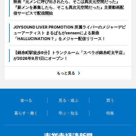
映画『元メンに呼び出されたら、そこは異次元空間だった』
『新メンを募集したら、そこも異次元空間だった』主要動画配
信サービスで配信開始
JOYSOUND LIVER PROMOTION 所属ライバーのメジャーデビ
ューアーティスト まるぱもがzensenによる新曲
「HALLUCINATION？」をメジャー配信リリース！
【錦糸町駅徒歩9分】トランクルーム「スペラボ錦糸町太平店」
が2026年9月1日にオープン！
もっと見る
食べる
見る・遊ぶ
買う
暮らす・働く
学ぶ・知る
特集