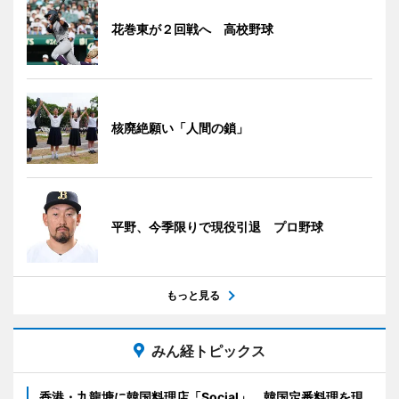
花巻東が２回戦へ 高校野球
核廃絶願い「人間の鎖」
平野、今季限りで現役引退 プロ野球
もっと見る
みん経トピックス
香港・九龍塘に韓国料理店「Social」 韓国定番料理を現