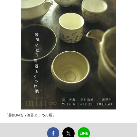
「暑気を払う酒器とうつわ展」