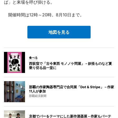
ば」と来場を呼び掛ける。
開催時間は12時～20時。8月10日まで。
地図を見る
食べる
西荻窪で「古今東西 モノノケ問屋」－妖怪ものなど夏
乗り切る品一堂に
那覇の作家陶器専門店で合同展「Dot & Stripe」－作家
11人が参加
那覇経済新聞
京都でバーをテーマにした新作酒器展－作家もバーテ