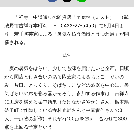
吉祥寺・中道通りの雑貨店「mist∞（ミスト）」（武
蔵野市吉祥寺本町4、TEL
0422-27-5450
）で8月4日よ
り、若手陶芸家による「暑気を払う酒器とうつわ展」が開
催される。
［広告］
夏の暑気をはらい、少しでも涼を届けたいと企画。日頃
から同店と付き合いのある陶芸家によるちょこ、ぐいの
み、片口、とっくり、そばちょこなどの酒器を中心に、暑
気ばらいの席を彩る器がそろう。参加する作家は、吉祥寺
に工房を構える岳中爽果（たけなかさやか）さん、栃木県
益子町で作陶している寺村光輔さんと中園晋作さんの3
人。一点物の新作はそれぞれ100点を超え、合わせて300
点を上回る予定という。