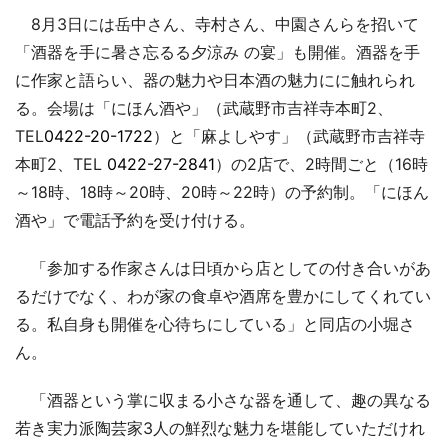
8月3日には岳中さん、寺村さん、中園さんらを招いて
「酒器を手に暑さ忘るる夕涼み の宴」も開催。酒器を手
に作家と語らい、器の魅力や日本酒の魅力にに触れられ
る。会場は「にほん酒や」（武蔵野市吉祥寺本町2、
TEL
0422-20-1722
）と「麻よしやす」（武蔵野市吉祥寺
本町2、TEL
0422-27-2841
）の2店で、2時間ごと（16時
～18時、18時～20時、20時～22時）の予約制。「にほん
酒や」で電話予約を受け付ける。
「参加する作家さんは日頃から店としての付き合いがあ
るだけでなく、わが家の食卓や酒席を豊かにしてくれてい
る。私自身も開催を心待ちにしている」と同店の小堀さ
ん。
「酒器という掌に収まる小さな器を通して、趣の異なる
若き実力派陶芸家3人の鮮烈な魅力を堪能していただけれ