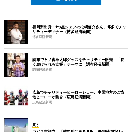
福岡県出身・1つ星シェフの松嶋啓介さん、博多でチャ
リティーディナー（博多経済新聞）
博多経済新聞
調布で石ノ森章太郎グッズをチャリティー販売－「長
く続けられる支援」テーマに（調布経済新聞）
調布経済新聞
広島でチャリティーヒーローショー、中国地方のご当
地ヒーローが集合（広島経済新聞）
広島経済新聞
買う
コピス吉祥寺、「被災地に送る夏服」提供呼び掛け－