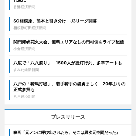
香港経済新聞
SC相模原、熊本と引き分け J3リーグ開幕
相模原町田経済新聞
関門海峡花火大会、無料エリアなしの門司側をライブ配信
小倉経済新聞
八広で「八八祭り」 1500人が提灯行列、多幸アートも
すみだ経済新聞
八戸の「騎馬打毬」、若手騎手の姿勇ましく 20年ぶりの
正式参拝も
八戸経済新聞
プレスリリース
映画『元メンに呼び出されたら、そこは異次元空間だった』