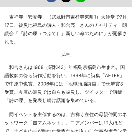
吉祥寺「安養寺」（武蔵野市吉祥寺東町1）大師堂で7月
17日、被災地福島の詩人・和合亮一さんのチャリティー朗
読会「『詩の礫（つぶて）』新しい命のために」が開催さ
れる。
［広告］
和合さんは1968（昭和43）年福島県福島市生まれ。国
語教師の傍ら詩作活動を行い、1998年に詩集「AFTER」
で中原中也賞、2006年には「地球頭脳詩篇」で晩翠賞を
受賞。今度の震災では自らも被災し、ツイッターで詩編
「詩の礫」を発表し続け話題を集めている。
同イベントを主催するのは、吉祥寺在住の母親仲間のネ
ットワーク「吉マムネット」。コアメンバーは10人ほど
で、子どもの手が離れた母親たちが互いに仕事やボランテ