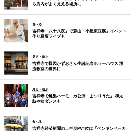
ら店内がよく見える場所に
食べる
吉祥寺「八十八夜」で蒜山「小屋束豆腐」イベント
作り豆腐ライブも
見る・遊ぶ
吉祥寺で楳図かずおさん生誕記念ホラーハウス 漂
流教室の世界に
見る・遊ぶ
吉祥寺で鍵盤ハーモニカ公演「まつりうた」 和太
鼓や盆ダンスも
食べる
吉祥寺経済新聞の上半期PV1位は「ペンギンベーカ