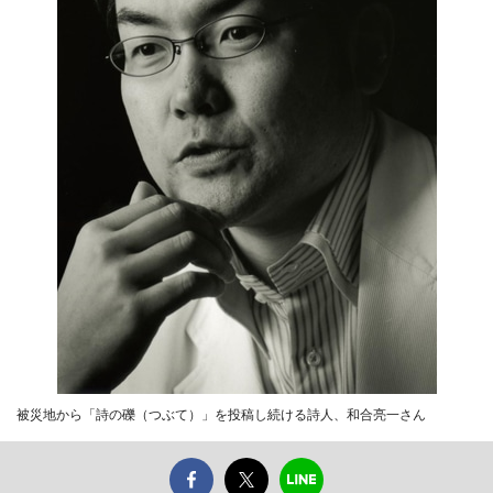
被災地から「詩の礫（つぶて）」を投稿し続ける詩人、和合亮一さん