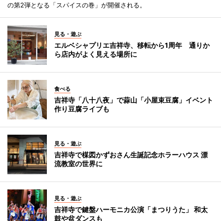
の第2弾となる「スパイスの巻」が開催される。
見る・遊ぶ
エルベシャプリエ吉祥寺、移転から1周年 通りか
ら店内がよく見える場所に
食べる
吉祥寺「八十八夜」で蒜山「小屋束豆腐」イベント
作り豆腐ライブも
見る・遊ぶ
吉祥寺で楳図かずおさん生誕記念ホラーハウス 漂
流教室の世界に
見る・遊ぶ
吉祥寺で鍵盤ハーモニカ公演「まつりうた」 和太
鼓や盆ダンスも