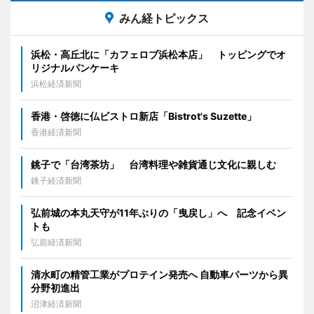
みん経トピックス
浜松・高丘北に「カフェロブ浜松本店」 トッピングでオ
リジナルパンケーキ
浜松経済新聞
香港・啓徳に仏ビストロ新店「Bistrot's Suzette」
香港経済新聞
銚子で「台湾茶坊」 台湾料理や雑貨通じ文化に親しむ
銚子経済新聞
弘前城の本丸天守が11年ぶりの「曳戻し」へ 記念イベン
トも
弘前経済新聞
清水町の精管工業がプロテイン発売へ 自動車パーツから異
分野初進出
沼津経済新聞