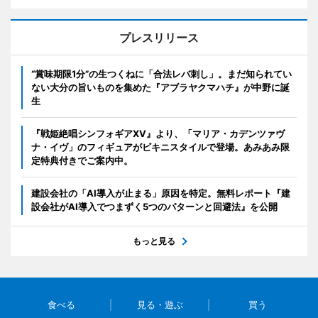
プレスリリース
“賞味期限1分”の生つくねに「合法レバ刺し」。まだ知られてい
ない大分の旨いものを集めた『アブラヤクマハチ』が中野に誕
生
『戦姫絶唱シンフォギアXV』より、「マリア・カデンツァヴ
ナ・イヴ」のフィギュアがビキニスタイルで登場。あみあみ限
定特典付きでご案内中。
建設会社の「AI導入が止まる」原因を特定。無料レポート『建
設会社がAI導入でつまずく5つのパターンと回避法』を公開
もっと見る
食べる
見る・遊ぶ
買う