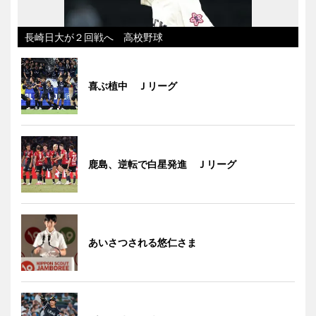
長崎日大が２回戦へ 高校野球
喜ぶ植中 Ｊリーグ
鹿島、逆転で白星発進 Ｊリーグ
あいさつされる悠仁さま