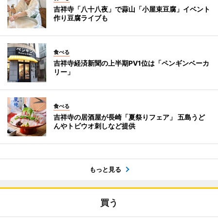
吉祥寺「八十八夜」で蒜山「小屋束豆腐」イベント
作り豆腐ライブも
食べる
吉祥寺経済新聞の上半期PV1位は「ペンギンベーカ
リー」
食べる
吉祥寺の居酒屋が長崎「夏祭りフェア」 五島うど
んやトビウオ刺しなど提供
もっと見る
買う