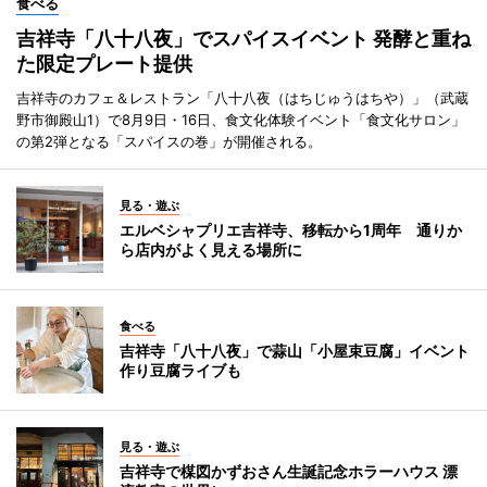
食べる
吉祥寺「八十八夜」でスパイスイベント 発酵と重ね
た限定プレート提供
吉祥寺のカフェ＆レストラン「八十八夜（はちじゅうはちや）」（武蔵
野市御殿山1）で8月9日・16日、食文化体験イベント「食文化サロン」
の第2弾となる「スパイスの巻」が開催される。
見る・遊ぶ
エルベシャプリエ吉祥寺、移転から1周年 通りか
ら店内がよく見える場所に
食べる
吉祥寺「八十八夜」で蒜山「小屋束豆腐」イベント
作り豆腐ライブも
見る・遊ぶ
吉祥寺で楳図かずおさん生誕記念ホラーハウス 漂