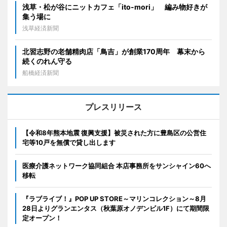
浅草・松が谷にニットカフェ「ito-mori」 編み物好きが
集う場に
浅草経済新聞
北習志野の老舗精肉店「鳥吉」が創業170周年 幕末から
続くのれん守る
船橋経済新聞
プレスリリース
【令和8年熊本地震 復興支援】被災された方に豊島区の公営住
宅等10戸を無償で貸し出します
医療介護ネットワーク協同組合 本店事務所をサンシャイン60へ
移転
『ラブライブ！』POP UP STORE～マリンコレクション～8月
28日よりグランエンタス（秋葉原オノデンビル1F）にて期間限
定オープン！