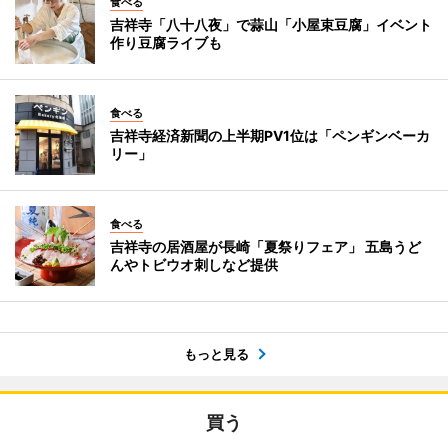
食べる
吉祥寺「八十八夜」で蒜山「小屋束豆腐」イベント
作り豆腐ライブも
食べる
吉祥寺経済新聞の上半期PV1位は「ペンギンベーカ
リー」
食べる
吉祥寺の居酒屋が長崎「夏祭りフェア」 五島うど
んやトビウオ刺しなど提供
もっと見る
買う