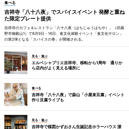
食べる
吉祥寺「八十八夜」でスパイスイベント 発酵と重ね
た限定プレート提供
吉祥寺のカフェ＆レストラン「八十八夜（はちじゅうはちや）」（武蔵
野市御殿山1）で8月9日・16日、食文化体験イベント「食文化サロン」
の第2弾となる「スパイスの巻」が開催される。
見る・遊ぶ
エルベシャプリエ吉祥寺、移転から1周年 通りか
ら店内がよく見える場所に
食べる
吉祥寺「八十八夜」で蒜山「小屋束豆腐」イベント
作り豆腐ライブも
見る・遊ぶ
吉祥寺で楳図かずおさん生誕記念ホラーハウス 漂