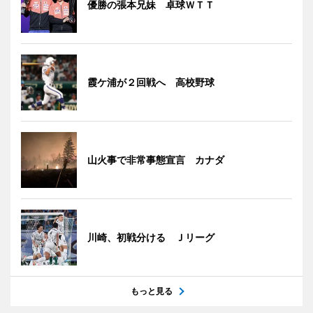
優勝の張本兄妹 卓球ＷＴＴ
霞ケ浦が２回戦へ 高校野球
山火事で非常事態宣言 カナダ
川崎、初戦分ける Ｊリーグ
もっと見る