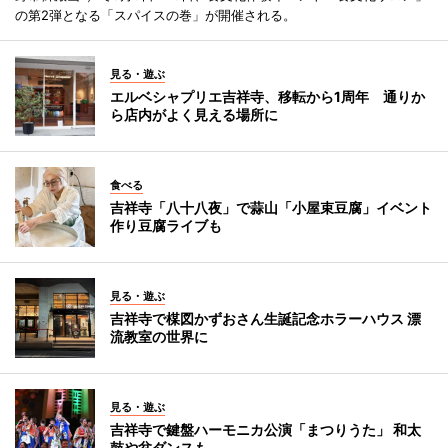
の第2弾となる「スパイスの巻」が開催される。
見る・遊ぶ
エルベシャプリエ吉祥寺、移転から1周年 通りか
ら店内がよく見える場所に
食べる
吉祥寺「八十八夜」で蒜山「小屋束豆腐」イベント
作り豆腐ライブも
見る・遊ぶ
吉祥寺で楳図かずおさん生誕記念ホラーハウス 漂
流教室の世界に
見る・遊ぶ
吉祥寺で鍵盤ハーモニカ公演「まつりうた」 和太
鼓や盆ダンスも