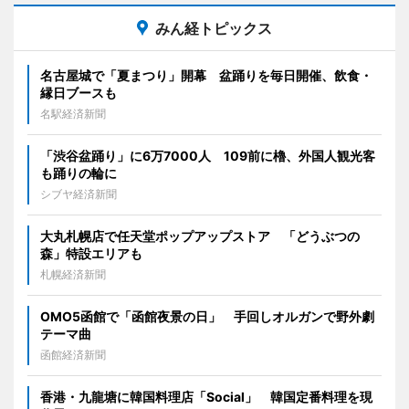
みん経トピックス
名古屋城で「夏まつり」開幕 盆踊りを毎日開催、飲食・
縁日ブースも
名駅経済新聞
「渋谷盆踊り」に6万7000人 109前に櫓、外国人観光客
も踊りの輪に
シブヤ経済新聞
大丸札幌店で任天堂ポップアップストア 「どうぶつの
森」特設エリアも
札幌経済新聞
OMO5函館で「函館夜景の日」 手回しオルガンで野外劇
テーマ曲
函館経済新聞
香港・九龍塘に韓国料理店「Social」 韓国定番料理を現